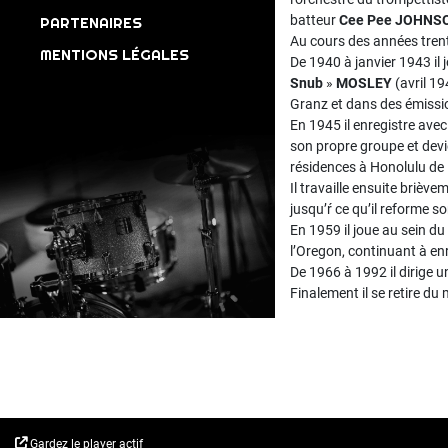
batteur
Cee Pee JOHNS
PARTENAIRES
Au cours des années trente
MENTIONS LÉGALES
De 1940 à janvier 1943 il 
Snub
»
MOSLEY
(avril 19
Granz et dans des émissi
En 1945 il enregistre avec
son propre groupe et devi
résidences à Honolulu de
Il travaille ensuite brièv
jusqu’ŕ ce qu’il reforme s
En 1959 il joue au sein du 
l’Oregon, continuant à enr
De 1966 à 1992 il dirige un
Finalement il se retire d
Gardez le player actif