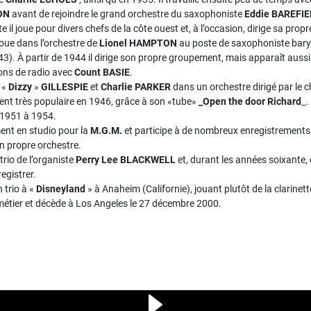
ON
avant de rejoindre le grand orchestre du saxophoniste
Eddie BAREFI
 il joue pour divers chefs de la côte ouest et, à l’occasion, dirige sa prop
joue dans l’orchestre de
Lionel HAMPTON
au poste de saxophoniste baryto
43). À partir de 1944 il dirige son propre groupement, mais apparaît auss
ons de radio avec
Count BASIE
.
 «
Dizzy
»
GILLESPIE
et
Charlie PARKER
dans un orchestre dirigé par le ch
ent très populaire en 1946, grâce à son «tube»
_Open the door Richard
_.
 1951 à 1954.
ement en studio pour la
M.G.M.
et participe à de nombreux enregistrements 
on propre orchestre.
trio de l’organiste
Perry Lee BLACKWELL
et, durant les années soixante, 
egistrer.
 trio à «
Disneyland
» à Anaheim (Californie), jouant plutôt de la clarine
u métier et décède à Los Angeles le 27 décembre 2000.