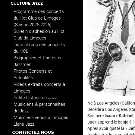
CULTURE JAZZ
Programme des concerts
du Hot Club de Limoges
(Saison 2025-2026)
Bulletin d’adhésion au Hot
Club de Limoges
Liste chrono des concerts
du HCL
Biographies et Photos de
Jazzmen
Photos Concerts et
Actualités
Vidéos extraits concerts à
Limoges
Petite histoire du Jazz
Né à Los Angeles (Califor
Musiciens & personnalités
Décédé à Los Angeles (Ca
du Jazz
Son père
Isaac
«
Satchel
Musiciens venus à Limoges
Jack apprend le banjo à l
Liens Jazz
Après avoir quitté la «
Jef
CONTACTEZ NOUS
l’orchestre du trompettis