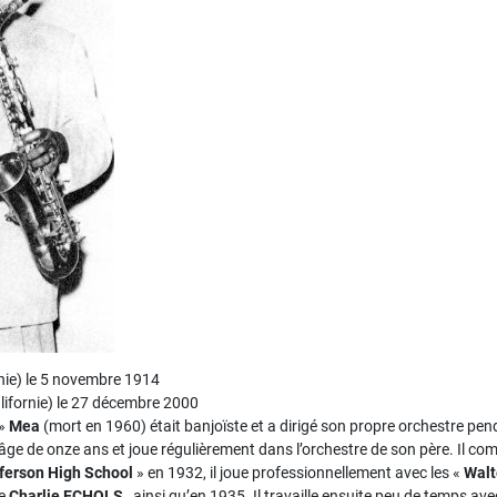
nie) le 5 novembre 1914
lifornie) le 27 décembre 2000
»
Mea
(mort en 1960) était banjoïste et a dirigé son propre orchestre p
’âge de onze ans et joue régulièrement dans l’orchestre de son père. Il
ferson High School
» en 1932, il joue professionnellement avec les «
Walt
te
Charlie ECHOLS
, ainsi qu’en 1935. Il travaille ensuite peu de temps av