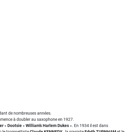
endant de nombreuses années.
 commence à doubler au saxophone en 1927.
er
«
Dootsie
»
William’s Harlem Dukes
». En 1934 il est dans
ec le trompettiste
Claude KENNEDY
, la pianiste
Edyth TURNHAM
et le