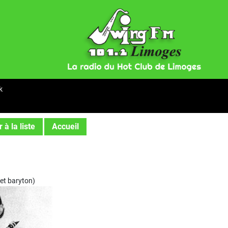
k
 à la liste
Accueil
 et baryton)