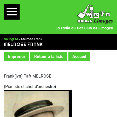
SwingFM
> Melrose Frank
MELROSE FRANK
Imprimer
Retour à la liste
Accueil
Frank(lyn) Taft MELROSE
(Pianiste et chef d’orchestre)