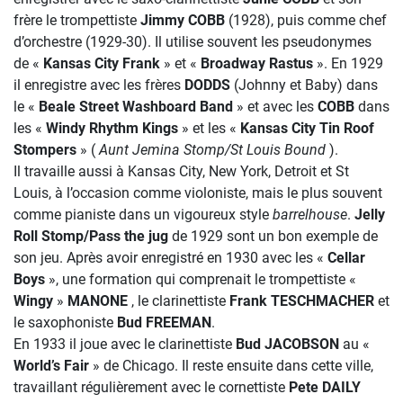
frère le trompettiste
Jimmy COBB
(1928), puis comme chef
d’orchestre (1929-30). Il utilise souvent les pseudonymes
de «
Kansas City Frank
» et «
Broadway Rastus
». En 1929
il enregistre avec les frères
DODDS
(Johnny et Baby) dans
le «
Beale Street Washboard Band
» et avec les
COBB
dans
les «
Windy Rhythm Kings
» et les «
Kansas City Tin Roof
Stompers
» (
Aunt Jemina Stomp/St Louis Bound
).
Il travaille aussi à Kansas City, New York, Detroit et St
Louis, à l’occasion comme violoniste, mais le plus souvent
comme pianiste dans un vigoureux style
barrelhouse
.
Jelly
Roll Stomp/Pass the jug
de 1929 sont un bon exemple de
son jeu. Après avoir enregistré en 1930 avec les «
Cellar
Boys
», une formation qui comprenait le trompettiste «
Wingy
»
MANONE
, le clarinettiste
Frank TESCHMACHER
et
le saxophoniste
Bud FREEMAN
.
En 1933 il joue avec le clarinettiste
Bud JACOBSON
au «
World’s Fair
» de Chicago. Il reste ensuite dans cette ville,
travaillant régulièrement avec le cornettiste
Pete DAILY