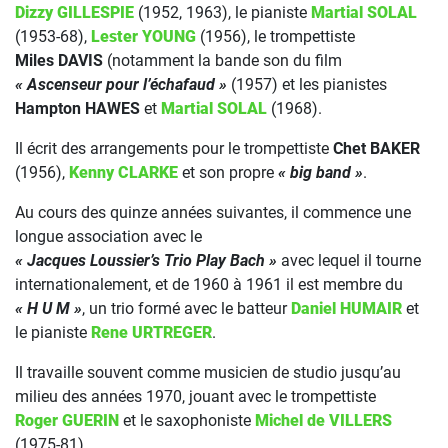
Dizzy GILLESPIE
(1952, 1963), le pianiste
Martial SOLAL
(1953-68),
Lester YOUNG
(1956), le trompettiste
Miles DAVIS
(notamment la bande son du film
« Ascenseur pour l’échafaud »
(1957) et les pianistes
Hampton HAWES
et
Martial SOLAL
(1968).
Il écrit des arrangements pour le trompettiste
Chet BAKER
(1956),
Kenny CLARKE
et son propre
« big band »
.
Au cours des quinze années suivantes, il commence une
longue association avec le
« Jacques Loussier’s Trio Play Bach »
avec lequel il tourne
internationalement, et de 1960 à 1961 il est membre du
« H U M »
, un trio formé avec le batteur
Daniel HUMAIR
et
le pianiste
Rene URTREGER
.
Il travaille souvent comme musicien de studio jusqu’au
milieu des années 1970, jouant avec le trompettiste
Roger GUERIN
et le saxophoniste
Michel de VILLERS
(1975-81).