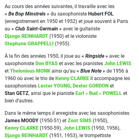
Au cours des années suivantes, il travaille avec les
« Be Bop Minstrels »
du saxophoniste
Hubert FOL
(enregistrement en 1950 et 1952) et joue souvent à Paris
au
« Club Saint-Germain »
avec le guitariste
Django REINHARDT
(1950) et le violoniste
Stephane GRAPPELLI
(1955).
À la fin des années 1950, il joue au
« Ringside »
avec le
saxophoniste
Don BYAS
et avec les pianistes
John LEWIS
et
Thelonious MONK
ainsi qu’au
« Blue Note »
de 1956 à
1960 où avec le trio de
Kenny CLARKE
il accompagne les
saxophonistes
Lester YOUNG
,
Dexter GORDON
et
Stan GETZ
, ainsi que le pianiste
Earl « Bud » POWELL
et
bien d’autres.
Dans le même temps il enregistre avec les saxophonistes
James MOODY
(1950-51) et
Zoot SIMS
(1950),
Kenny CLARKE
(1950-59),
John LEWIS
(1950, 1956),
Django REINHARDT
(1951, 1953), le trompettiste