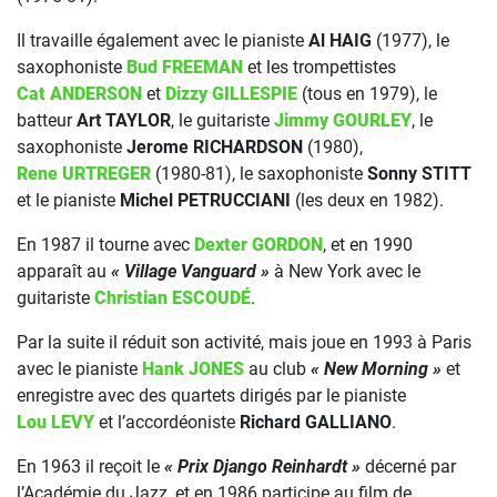
Il travaille également avec le pianiste
Al HAIG
(1977), le
saxophoniste
Bud FREEMAN
et les trompettistes
Cat ANDERSON
et
Dizzy GILLESPIE
(tous en 1979), le
batteur
Art TAYLOR
, le guitariste
Jimmy GOURLEY
, le
saxophoniste
Jerome RICHARDSON
(1980),
Rene URTREGER
(1980-81), le saxophoniste
Sonny STITT
et le pianiste
Michel PETRUCCIANI
(les deux en 1982).
En 1987 il tourne avec
Dexter GORDON
, et en 1990
apparaît au
« Village Vanguard »
à New York avec le
guitariste
Christian ESCOUDÉ
.
Par la suite il réduit son activité, mais joue en 1993 à Paris
avec le pianiste
Hank JONES
au club
« New Morning »
et
enregistre avec des quartets dirigés par le pianiste
Lou LEVY
et l’accordéoniste
Richard GALLIANO
.
En 1963 il reçoit le
« Prix Django Reinhardt »
décerné par
l’Académie du Jazz, et en 1986 participe au film de