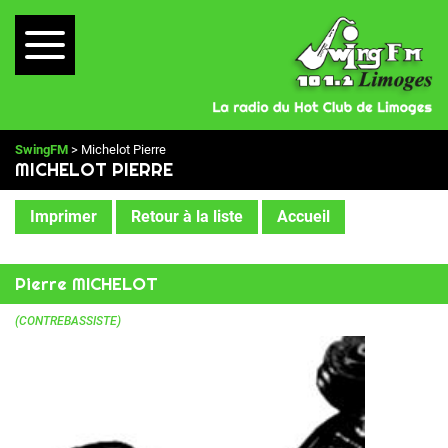
SwingFM
> Michelot Pierre
MICHELOT PIERRE
Imprimer
Retour à la liste
Accueil
Pierre MICHELOT
(CONTREBASSISTE)