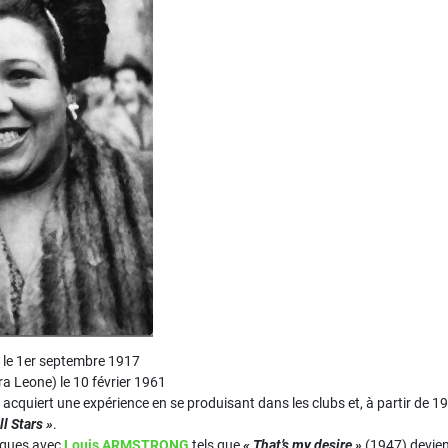
) le 1er septembre 1917
a Leone) le 10 février 1961
 acquiert une expérience en se produisant dans les clubs et, à partir de 
ll Stars »
.
iques avec
Louis ARMSTRONG
tels que
« That’s my desire »
(1947) devie