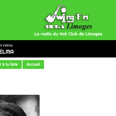
N Velma
VELMA
 à la liste
Accueil