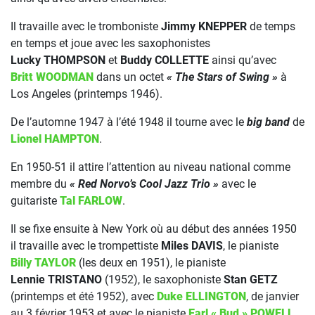
Il travaille avec le tromboniste
Jimmy KNEPPER
de temps
en temps et joue avec les saxophonistes
Lucky THOMPSON
et
Buddy COLLETTE
ainsi qu’avec
Britt WOODMAN
dans un octet
« The Stars of Swing »
à
Los Angeles (printemps 1946).
De l’automne 1947 à l’été 1948 il tourne avec le
big band
de
Lionel HAMPTON
.
En 1950-51 il attire l’attention au niveau national comme
membre du
« Red Norvo’s Cool Jazz Trio »
avec le
guitariste
Tal FARLOW
.
Il se fixe ensuite à New York où au début des années 1950
il travaille avec le trompettiste
Miles DAVIS
, le pianiste
Billy TAYLOR
(les deux en 1951), le pianiste
Lennie TRISTANO
(1952), le saxophoniste
Stan GETZ
(printemps et été 1952), avec
Duke ELLINGTON
, de janvier
au 3 février 1953 et avec le pianiste
Earl « Bud » POWELL