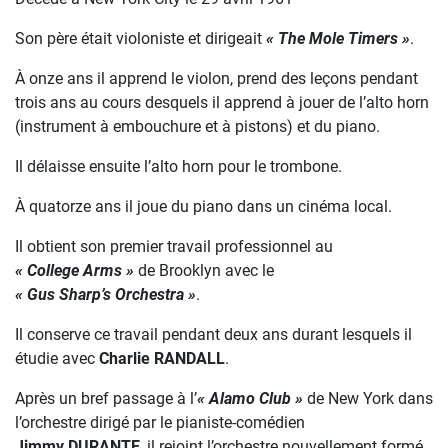
Son père était violoniste et dirigeait
« The Mole Timers »
.
À onze ans il apprend le violon, prend des leçons pendant
trois ans au cours desquels il apprend à jouer de l’alto horn
(instrument à embouchure et à pistons) et du piano.
Il délaisse ensuite l’alto horn pour le trombone.
À quatorze ans il joue du piano dans un cinéma local.
Il obtient son premier travail professionnel au
« College Arms »
de Brooklyn avec le
« Gus Sharp’s Orchestra »
.
Il conserve ce travail pendant deux ans durant lesquels il
étudie avec
Charlie RANDALL
.
Après un bref passage à l’
« Alamo Club »
de New York dans
l’orchestre dirigé par le pianiste-comédien
Jimmy DURANTE
, il rejoint l’orchestre nouvellement formé