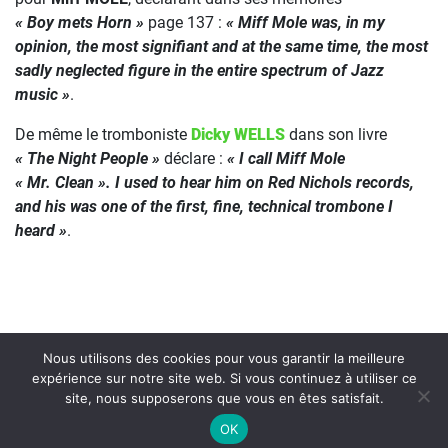
« Boy mets Horn »
page 137 :
« Miff Mole was, in my
opinion, the most signifiant and at the same time, the most
sadly neglected figure in the entire spectrum of Jazz
music »
.
De même le tromboniste
Dicky WELLS
dans son livre
« The Night People »
déclare :
« I call Miff Mole
« Mr. Clean ». I used to hear him on Red Nichols records,
and his was one of the first, fine, technical trombone I
heard »
.
Nous utilisons des cookies pour vous garantir la meilleure
expérience sur notre site web. Si vous continuez à utiliser ce
site, nous supposerons que vous en êtes satisfait.
On Air : OTIS SPANN
OK
Ain't nobody's business