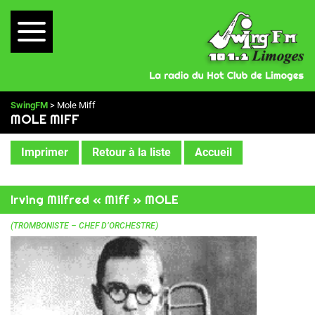
SwingFM
> Mole Miff
MOLE MIFF
Imprimer
Retour à la liste
Accueil
Irving Milfred « Miff » MOLE
(TROMBONISTE – CHEF D’ORCHESTRE)