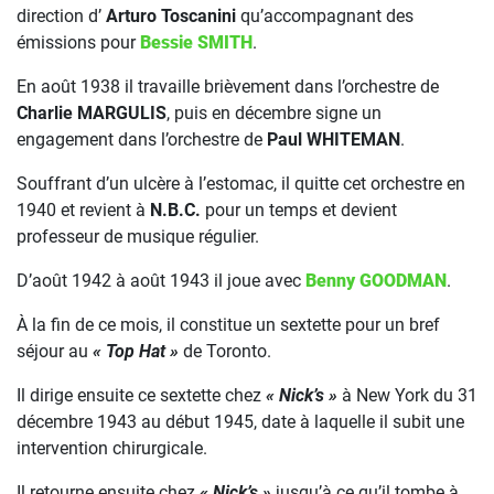
direction d’
Arturo Toscanini
qu’accompagnant des
émissions pour
Bessie SMITH
.
En août 1938 il travaille brièvement dans l’orchestre de
Charlie MARGULIS
, puis en décembre signe un
engagement dans l’orchestre de
Paul WHITEMAN
.
Souffrant d’un ulcère à l’estomac, il quitte cet orchestre en
1940 et revient à
N.B.C.
pour un temps et devient
professeur de musique régulier.
D’août 1942 à août 1943 il joue avec
Benny GOODMAN
.
À la fin de ce mois, il constitue un sextette pour un bref
séjour au
« Top Hat »
de Toronto.
Il dirige ensuite ce sextette chez
« Nick’s »
à New York du 31
décembre 1943 au début 1945, date à laquelle il subit une
intervention chirurgicale.
Il retourne ensuite chez
« Nick’s »
jusqu’à ce qu’il tombe à