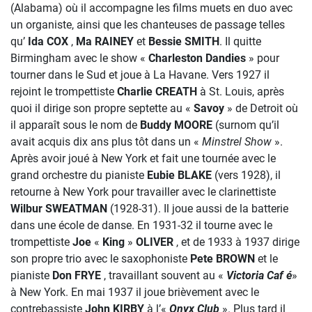
(Alabama) où il accompagne les films muets en duo avec
un organiste, ainsi que les chanteuses de passage telles
qu’
Ida COX
,
Ma RAINEY
et
Bessie SMITH
. Il quitte
Birmingham avec le show «
Charleston Dandies
» pour
tourner dans le Sud et joue à La Havane. Vers 1927 il
rejoint le trompettiste
Charlie CREATH
à St. Louis, après
quoi il dirige son propre septette au «
Savoy
» de Detroit où
il apparaît sous le nom de
Buddy MOORE
(surnom qu’il
avait acquis dix ans plus tôt dans un «
Minstrel Show
».
Après avoir joué à New York et fait une tournée avec le
grand orchestre du pianiste
Eubie BLAKE
(vers 1928), il
retourne à New York pour travailler avec le clarinettiste
Wilbur SWEATMAN
(1928-31). Il joue aussi de la batterie
dans une école de danse. En 1931-32 il tourne avec le
trompettiste
Joe
«
King
»
OLIVER
, et de 1933 à 1937 dirige
son propre trio avec le saxophoniste
Pete BROWN
et le
pianiste
Don FRYE
, travaillant souvent au «
Victoria Caf é
»
à New York. En mai 1937 il joue brièvement avec le
contrebassiste
John KIRBY
à l’«
Onyx Club
». Plus tard il