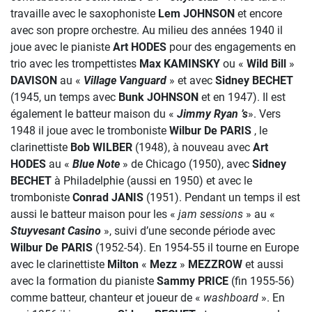
travaille avec le saxophoniste
Lem JOHNSON
et encore
avec son propre orchestre. Au milieu des années 1940 il
joue avec le pianiste
Art HODES
pour des engagements en
trio avec les trompettistes
Max KAMINSKY
ou «
Wild Bill
»
DAVISON
au «
Village Vanguard
» et avec
Sidney BECHET
(1945, un temps avec
Bunk JOHNSON
et en 1947). Il est
également le batteur maison du «
Jimmy Ryan ’s
». Vers
1948 il joue avec le tromboniste
Wilbur De PARIS
, le
clarinettiste
Bob
WILBER
(1948), à nouveau avec
Art
HODES
au «
Blue Note
» de Chicago (1950), avec
Sidney
BECHET
à Philadelphie (aussi en 1950) et avec le
tromboniste
Conrad JANIS
(1951). Pendant un temps il est
aussi le batteur maison pour les «
jam sessions
» au «
Stuyvesant Casino
», suivi d’une seconde période avec
Wilbur De PARIS
(1952-54). En 1954-55 il tourne en Europe
avec le clarinettiste
Milton
«
Mezz
»
MEZZROW
et aussi
avec la formation du pianiste
Sammy PRICE
(fin 1955-56)
comme batteur, chanteur et joueur de «
washboard
». En