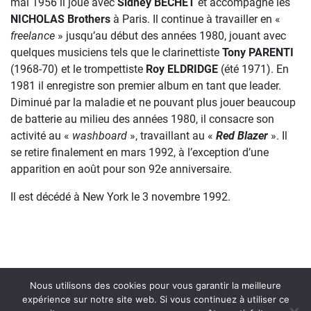
mai 1956 il joue avec
Sidney BECHET
et accompagne les
NICHOLAS Brothers
à Paris. Il continue à travailler en «
freelance
» jusqu’au début des années 1980, jouant avec
quelques musiciens tels que le clarinettiste
Tony PARENTI
(1968-70) et le trompettiste
Roy ELDRIDGE
(été 1971). En
1981 il enregistre son premier album en tant que leader.
Diminué par la maladie et ne pouvant plus jouer beaucoup
de batterie au milieu des années 1980, il consacre son
activité au «
washboard
», travaillant au «
Red Blazer
». Il
se retire finalement en mars 1992, à l’exception d’une
apparition en août pour son 92e anniversaire.
Il est décédé à New York le 3 novembre 1992.
Nous utilisons des cookies pour vous garantir la meilleure
expérience sur notre site web. Si vous continuez à utiliser ce