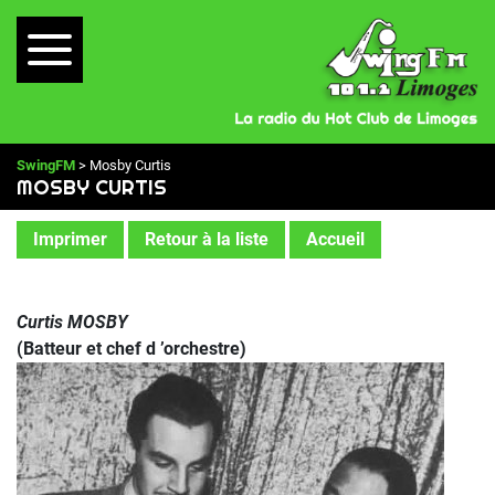
SwingFM
> Mosby Curtis
MOSBY CURTIS
Imprimer
Retour à la liste
Accueil
Curtis MOSBY
(Batteur et chef d ’orchestre)