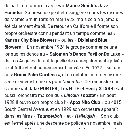
de partir en tournée avec les «
Mamie Smith ’s Jazz
Hounds
». Sa présence peut être suggérée dans les disques
de Mamie Smith faits en mai 1922, mais cela n’a jamais
été clairement établi. De retour en Californie il forme son
propre orchestre connu pendant un temps comme les «
Kansas City Blue Blowers
» ou les «
Dixieland Blue
Blowers
». En novembre 1924 le groupe commence une
longue résidence au «
Salomon ’s Dance PavillonDe Luxe
»
de Los Angeles durant laquelle des enregistrements privés
sont faits et ont heureusement survécu. En 1927 il se rend
au «
Bronx Palm Gardens
», et en octobre commence une
série d’enregistrements pour
Columbia
. Cet orchestre qui
comprenait
Jake PORTER
,
Les HITE
et
Henry STARR
était
aussi l’orchestre maison du «
Lincoln Theater
» En août
1928 il ouvre son propre club l’«
Apex Nite
Club
» au 4015
South Central Avenue, et en 1929 son orchestre apparaît
dans les films «
Thunderbolt
» et «
Hallelujah
». Son club
est fermé après une descente de police en novembre, mais