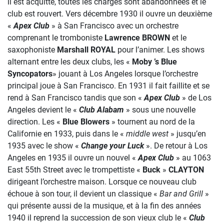
il est acquitté, toutes les charges sont abandonnées et le
club est rouvert. Vers décembre 1930 il ouvre un deuxième
«
Apex Club
» à San Francisco avec un orchestre
comprenant le tromboniste
Lawrence BROWN
et le
saxophoniste
Marshall ROYAL
pour l’animer. Les shows
alternant entre les deux clubs, les «
Moby ’s Blue
Syncopators
» jouant à Los Angeles lorsque l’orchestre
principal joue à San Francisco. En 1931 il fait faillite et se
rend à San Francisco tandis que son «
Apex Club
» de Los
Angeles devient le «
Club Alabam
» sous une nouvelle
direction. Les «
Blue Blowers
» tournent au nord de la
Californie en 1933, puis dans le «
middle west
» jusqu’en
1935 avec le show «
Change your Luck
». De retour à Los
Angeles en 1935 il ouvre un nouvel «
Apex Club
» au 1063
East 55th Street avec le trompettiste «
Buck
»
CLAYTON
dirigeant l’orchestre maison. Lorsque ce nouveau club
échoue à son tour, il devient un classique «
Bar and Grill
»
qui présente aussi de la musique, et à la fin des années
1940 il reprend la succession de son vieux club le «
Club