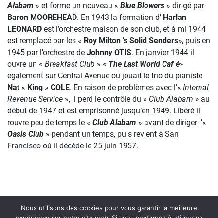
Alabam
» et forme un nouveau «
Blue Blowers
» dirigé par
Baron MOOREHEAD
. En 1943 la formation d’
Harlan
LEONARD
est l’orchestre maison de son club, et à mi 1944
est remplacé par les «
Roy Milton ’s Solid Senders
», puis en
1945 par l’orchestre de
Johnny OTIS
. En janvier 1944 il
ouvre un «
Breakfast Club
» «
The Last World Caf é
»
également sur Central Avenue où jouait le trio du pianiste
Nat
«
King
»
COLE
. En raison de problèmes avec l’«
Internal
Revenue Service
», il perd le contrôle du «
Club Alabam
» au
début de 1947 et est emprisonné jusqu’en 1949. Libéré il
rouvre peu de temps le «
Club Alabam
» avant de diriger l’«
Oasis Club
» pendant un temps, puis revient à San
Francisco où il décède le 25 juin 1957.
Nous utilisons des cookies pour vous garantir la meilleure
expérience sur notre site web. Si vous continuez à utiliser ce