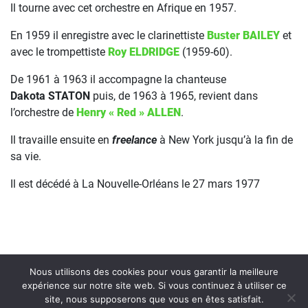
Il tourne avec cet orchestre en Afrique en 1957.
En 1959 il enregistre avec le clarinettiste
Buster BAILEY
et
avec le trompettiste
Roy ELDRIDGE
(1959-60).
De 1961 à 1963 il accompagne la chanteuse
Dakota STATON
puis, de 1963 à 1965, revient dans
l’orchestre de
Henry « Red » ALLEN
.
Il travaille ensuite en
freelance
à New York jusqu’à la fin de
sa vie.
Il est décédé à La Nouvelle-Orléans le 27 mars 1977
Nous utilisons des cookies pour vous garantir la meilleure
expérience sur notre site web. Si vous continuez à utiliser ce
site, nous supposerons que vous en êtes satisfait.