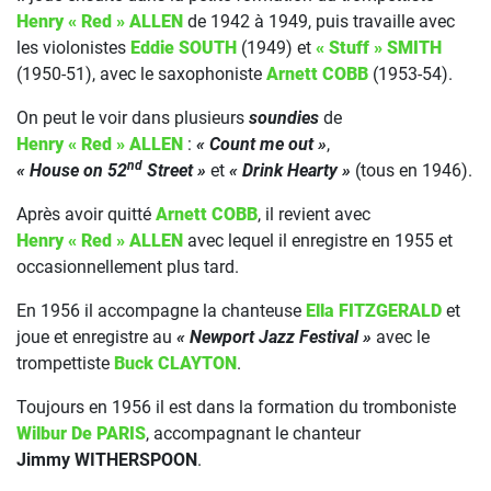
Henry « Red » ALLEN
de 1942 à 1949, puis travaille avec
les violonistes
Eddie SOUTH
(1949) et
« Stuff » SMITH
(1950-51), avec le saxophoniste
Arnett COBB
(1953-54).
On peut le voir dans plusieurs
soundies
de
Henry « Red » ALLEN
:
« Count me out »
,
nd
« House on 52
Street »
et
« Drink Hearty »
(tous en 1946).
Après avoir quitté
Arnett COBB
, il revient avec
Henry « Red » ALLEN
avec lequel il enregistre en 1955 et
occasionnellement plus tard.
En 1956 il accompagne la chanteuse
Ella FITZGERALD
et
joue et enregistre au
« Newport Jazz Festival »
avec le
trompettiste
Buck CLAYTON
.
Toujours en 1956 il est dans la formation du tromboniste
Wilbur De PARIS
, accompagnant le chanteur
Jimmy WITHERSPOON
.