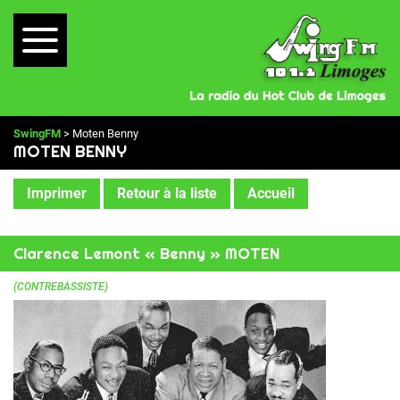
SwingFM
> Moten Benny
MOTEN BENNY
Imprimer
Retour à la liste
Accueil
Clarence Lemont « Benny » MOTEN
(CONTREBASSISTE)