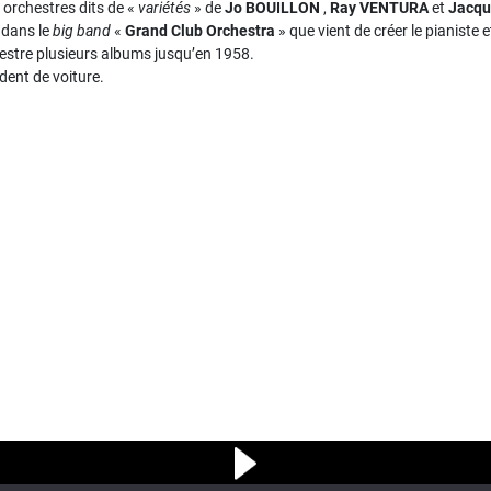
 orchestres dits de «
variétés
» de
Jo
BOUILLON
,
Ray VENTURA
et
Jacq
e dans le
big band
«
Grand Club Orchestra
» que vient de créer le pianiste
chestre plusieurs albums jusqu’en 1958.
dent de voiture.