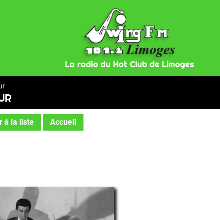
ur
UR
 à la liste
Accueil