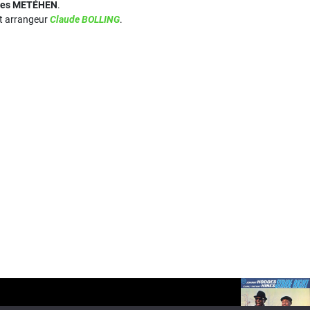
ues METÉHEN
.
 et arrangeur
Claude BOLLING
.