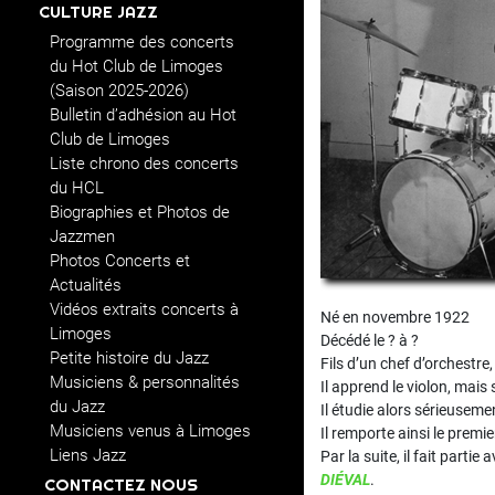
CULTURE JAZZ
Programme des concerts
du Hot Club de Limoges
(Saison 2025-2026)
Bulletin d’adhésion au Hot
Club de Limoges
Liste chrono des concerts
du HCL
Biographies et Photos de
Jazzmen
Photos Concerts et
Actualités
Vidéos extraits concerts à
Né en novembre 1922
Limoges
Décédé le ? à ?
Petite histoire du Jazz
Fils d’un chef d’orchestre,
Musiciens & personnalités
Il apprend le violon, mais
du Jazz
Il étudie alors sérieuseme
Musiciens venus à Limoges
Il remporte ainsi le premi
Liens Jazz
Par la suite, il fait part
DIÉVAL
.
CONTACTEZ NOUS