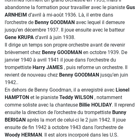
abandonne la formation pour travailler avec le pianiste
Gus
ARNHEIM
d’avril à mi-août 1936. Là, il entre dans
l’orchestre de
Benny GOODMAN
avec lequel il demeure
jusqu’en décembre 1937. Il joue ensuite avec le batteur
Gene KRUPA
d’avril à juin 1938.
Il dirige un temps son propre orchestre avant de revenir
brièvement chez
Benny GOODMAN
en octobre 1939. De
janvier 1940 à avril 1941 il joue dans l’orchestre du
trompettiste
Harry JAMES
, puis reforme un orchestre. Il
revient de nouveau chez
Benny GOODMAN
jusqu’en juin
1942..
En dehors de Benny Goodman, il a enregistré avec
Lionel
HAMPTON
et le pianiste
Teddy WILSON
, notamment
comme soliste avec la chanteuse
Billie HOLIDAY
. Il reprend
ensuite la direction de l’orchestre du trompettiste
Bunny
BERIGAN
après la mort de celui-ci le 2 juin 1942. Il joue
ensuite de fin 1942 à octobre 1943 dans l’orchestre de
Woody HERMAN
. Il est alors incorporé dans les U.S.