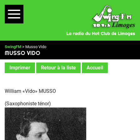
SwingFM
> Musso Vido
MUSSO VIDO
Imprimer
Retour à la liste
Accueil
William «Vido» MUSSO
(Saxophoniste ténor)