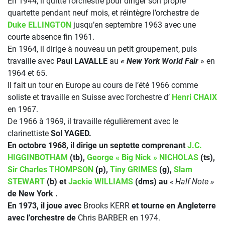
En 1944, il quitte l’orchestre pour diriger son propre
quartette pendant neuf mois, et réintègre l’orchestre de
Duke ELLINGTON
jusqu’en septembre 1963 avec une
courte absence fin 1961.
En 1964, il dirige à nouveau un petit groupement, puis
travaille avec
Paul LAVALLE
au
« New York World Fair
» en
1964 et 65.
Il fait un tour en Europe au cours de l’été 1966 comme
soliste et travaille en Suisse avec l’orchestre d’
Henri CHAIX
en 1967.
De 1966 à 1969, il travaille régulièrement avec le
clarinettiste
Sol YAGED.
En octobre 1968, il dirige un septette comprenant
J.C.
HIGGINBOTHAM
(tb),
George « Big Nick » NICHOLAS
(ts),
Sir Charles THOMPSON
(p),
Tiny GRIMES
(g),
Slam
STEWART
(b) et
Jackie WILLIAMS
(dms) au
« Half Note »
de New York .
En 1973, il joue avec
Brooks KERR
et tourne en Angleterre
avec l’orchestre de
Chris BARBER en 1974.