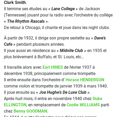
Clark Smith
.
Il termine ses études au
« Lane College »
de Jackson
(Tennessee) jouant pour la radio avec l’orchestre du collège
« The Rhythm Rascals »
.
De retour à Chicago, il chante et joue dans les night clubs.
À partir de 1932, il dirige son propre sextette au
« Dave’s
Cafe »
pendant plusieurs années.
Il joue aussi en résidence au
« Midnite Club »
en 1935 et
plus brièvement à Buffalo, et St. Louis, etc…
Il travaille alors avec
Earl HINES
de février 1937 à
décembre 1938, principalement comme trompette.
Il entre ensuite dans l’orchestre d’
Horace HENDERSON
comme violon et trompette de janvier 1939 à mars 1940.
Il joue ensuite au
« Joe Hughe’s De Luxe Club »
.
Après huit mois, il entre en novembre 1940 chez
Duke
ELLINGTON
, en remplacement de
Cootie WILLIAMS
parti
chez
Benny GOODMAN
.