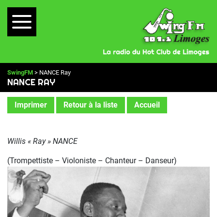
SwingFM
> NANCE Ray
NANCE RAY
Imprimer
Retour à la liste
Accueil
Willis « Ray » NANCE
(Trompettiste – Violoniste – Chanteur – Danseur)