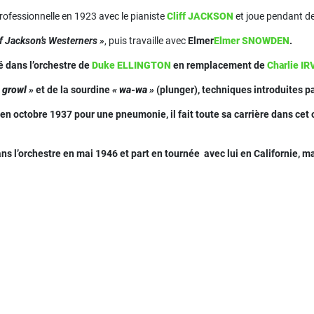
rofessionnelle en 1923 avec le pianiste
Cliff JACKSON
et joue pendant d
ff Jackson’s Westerners »
, puis travaille avec
Elmer
Elmer SNOWDEN
.
é dans l’orchestre de
Duke ELLINGTON
en remplacement de
Charlie IR
 growl »
et de la sourdine
« wa-wa »
(plunger), techniques introduites p
n octobre 1937 pour une pneumonie, il fait toute sa carrière dans cet or
ns l’orchestre en mai 1946 et part en tournée avec lui en Californie,