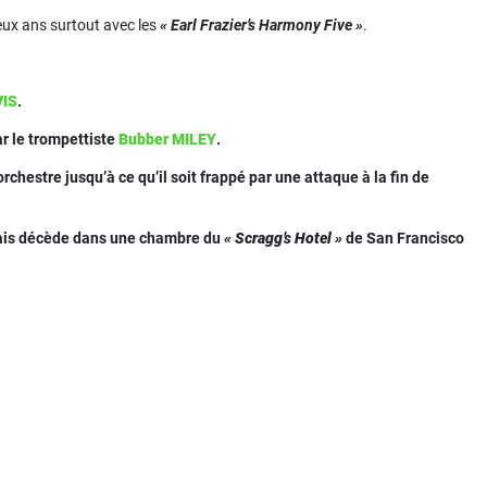
eux ans surtout avec les
« Earl Frazier’s Harmony Five »
.
VIS
.
ar le trompettiste
Bubber MILEY
.
chestre jusqu’à ce qu’il soit frappé par une attaque à la fin de
 mais décède dans une chambre du
« Scragg’s Hotel »
de San Francisco