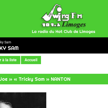
cky Sam
KY SAM
 à la liste
Accueil
« Joe » « Tricky Sam » NANTON