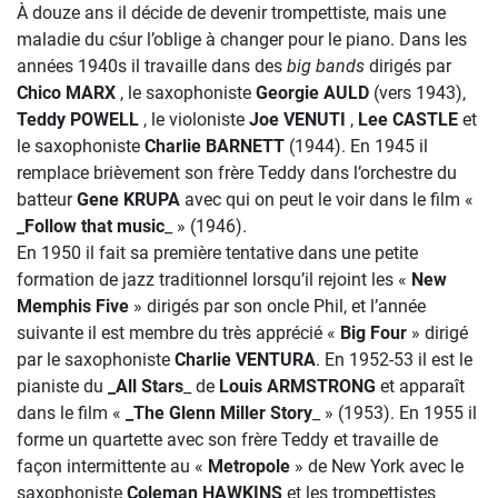
À douze ans il décide de devenir trompettiste, mais une
maladie du cśur l’oblige à changer pour le piano. Dans les
années 1940s il travaille dans des
big bands
dirigés par
Chico MARX
, le saxophoniste
Georgie AULD
(vers 1943),
Teddy POWELL
, le violoniste
Joe VENUTI
,
Lee CASTLE
et
le saxophoniste
Charlie BARNETT
(1944). En 1945 il
remplace brièvement son frère Teddy dans l’orchestre du
batteur
Gene KRUPA
avec qui on peut le voir dans le film «
_Follow that music
_ » (1946).
En 1950 il fait sa première tentative dans une petite
formation de jazz traditionnel lorsqu’il rejoint les «
New
Memphis Five
» dirigés par son oncle Phil, et l’année
suivante il est membre du très apprécié «
Big Four
» dirigé
par le saxophoniste
Charlie
VENTURA
. En 1952-53 il est le
pianiste du
_All Stars
_ de
Louis ARMSTRONG
et apparaît
dans le film «
_The Glenn Miller Story
_ » (1953). En 1955 il
forme un quartette avec son frère Teddy et travaille de
façon intermittente au «
Metropole
» de New York avec le
saxophoniste
Coleman HAWKINS
et les trompettistes