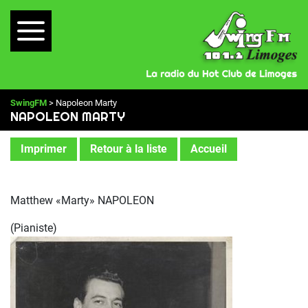
SwingFM
> Napoleon Marty
NAPOLEON MARTY
Imprimer
Retour à la liste
Accueil
Matthew «Marty» NAPOLEON
(Pianiste)