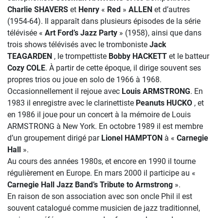
Charlie SHAVERS
et
Henry
«
Red
»
ALLEN
et d’autres
(1954-64). Il apparaît dans plusieurs épisodes de la série
télévisée «
Art Ford’s Jazz
Party
» (1958), ainsi que dans
trois shows télévisés avec le tromboniste
Jack
TEAGARDEN
, le trompettiste
Bobby HACKETT
et le batteur
Cozy COLE
. À partir de cette époque, il dirige souvent ses
propres trios ou joue en solo de 1966 à 1968.
Occasionnellement il rejoue avec
Louis ARMSTRONG
. En
1983 il enregistre avec le clarinettiste
Peanuts HUCKO
, et
en 1986 il joue pour un concert à la mémoire de Louis
ARMSTRONG à New York. En octobre 1989 il est membre
d’un groupement dirigé par
Lionel HAMPTON
à «
Carnegie
Hall
».
Au cours des années 1980s, et encore en 1990 il tourne
régulièrement en Europe. En mars 2000 il participe au «
Carnegie Hall Jazz Band’s Tribute to Armstrong
».
En raison de son association avec son oncle Phil il est
souvent catalogué comme musicien de jazz traditionnel,