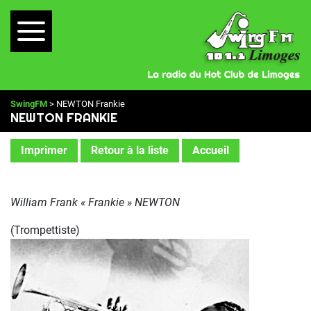
SwingFM
> NEWTON Frankie
NEWTON FRANKIE
Imprimer
Retour à la liste
Accueil
William Frank « Frankie » NEWTON
(Trompettiste)