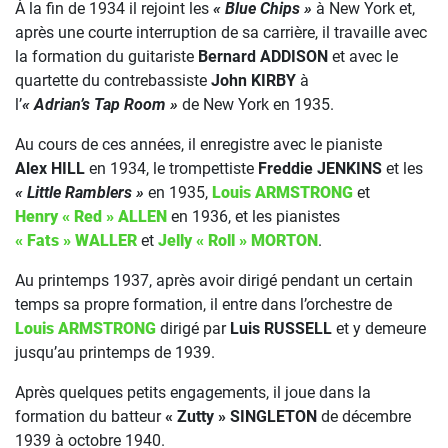
À la fin de 1934 il rejoint les
« Blue Chips »
à New York et,
après une courte interruption de sa carrière, il travaille avec
la formation du guitariste
Bernard ADDISON
et avec le
quartette du contrebassiste
John KIRBY
à
l’
« Adrian’s Tap Room »
de New York en 1935.
Au cours de ces années, il enregistre avec le pianiste
Alex HILL
en 1934, le trompettiste
Freddie JENKINS
et les
« Little Ramblers »
en 1935,
Louis ARMSTRONG
et
Henry « Red » ALLEN
en 1936, et les pianistes
« Fats » WALLER
et
Jelly « Roll » MORTON
.
Au printemps 1937, après avoir dirigé pendant un certain
temps sa propre formation, il entre dans l’orchestre de
Louis ARMSTRONG
dirigé par
Luis RUSSELL
et y demeure
jusqu’au printemps de 1939.
Après quelques petits engagements, il joue dans la
formation du batteur
« Zutty » SINGLETON
de décembre
1939 à octobre 1940.