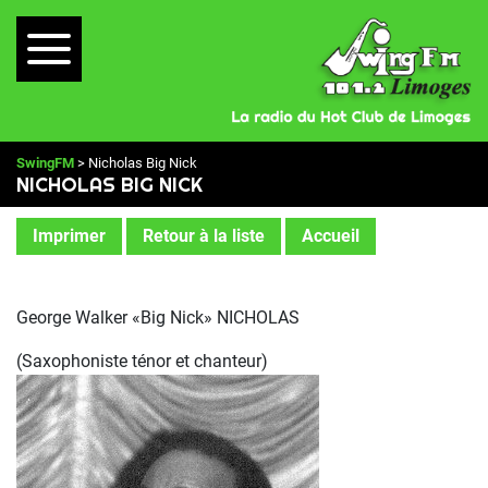
SwingFM
> Nicholas Big Nick
NICHOLAS BIG NICK
Imprimer
Retour à la liste
Accueil
George Walker «Big Nick» NICHOLAS
(Saxophoniste ténor et chanteur)