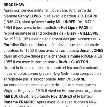
BRADSHAW
.
Après son service militaire il joue dans l’orchestre du
pianiste
Sabby LEWIS
, puis avec le batteur
J.C. HEARD
(1946-47), ainsi qu’avec
Lucky MILLINDER
. De 1947 à
1954 il joue avec le trompettiste «
Hot Lips
»
PAGE
et
rejoint ensuite le grand orchestre de «
Dizzy
»
GILLESPIE
.
De 1950 à 1951 il dirige également des jam sessions au «
Paradise Club
» de Harlem où il développe ses talents de
chanteur. En 1953 il joue avec le trompettiste
Jonah JONES
dans un groupe dirigé par le chanteur
Timmie ROGERS
. En
1955 il est avec le trompettiste «
Buck
»
CLAYTON
.
Durant la fin des années cinquante et les années soixante,
il devient plus connu grâce à
_Big Nick
_ , une composition
enregistrée par le saxophoniste
John COLTRANE
.
Au cours des années soixante-dix il joue et enseigne en
Virginie. En janvier 1975 il vient en Europe avec l’organiste
Milt BUCKNER
, le guitariste
Roy GAINES
et le batteur
Panama FRANCIS
. Après avoir joué avec succès à New