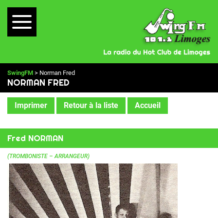
SwingFM
> Norman Fred
NORMAN FRED
Imprimer
Retour à la liste
Accueil
Fred NORMAN
(TROMBONISTE – ARRANGEUR)