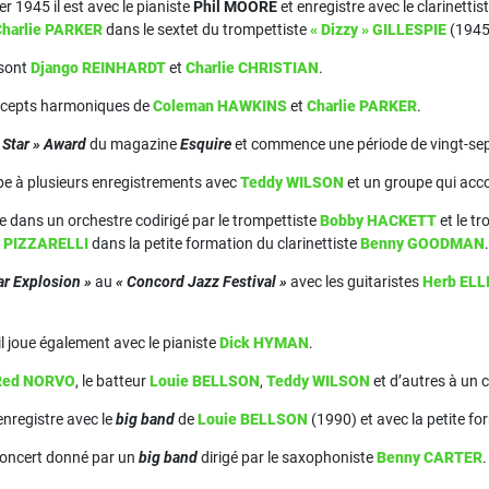
r 1945 il est avec le pianiste
Phil MOORE
et enregistre avec le clarinettis
Charlie PARKER
dans le sextet du trompettiste
« Dizzy » GILLESPIE
(1945
 sont
Django REINHARDT
et
Charlie CHRISTIAN
.
concepts harmoniques de
Coleman HAWKINS
et
Charlie PARKER
.
Star »
Award
du magazine
Esquire
et commence une période de vingt-se
cipe à plusieurs enregistrements avec
Teddy WILSON
et un groupe qui ac
oue dans un orchestre codirigé par le trompettiste
Bobby HACKETT
et le t
 PIZZARELLI
dans la petite formation du clarinettiste
Benny GOODMAN
.
ar Explosion »
au
« Concord Jazz Festival »
avec les guitaristes
Herb ELL
l joue également avec le pianiste
Dick HYMAN
.
Red NORVO
, le batteur
Louie BELLSON
,
Teddy WILSON
et d’autres à un
enregistre avec le
big band
de
Louie BELLSON
(1990) et avec la petite f
 concert donné par un
big band
dirigé par le saxophoniste
Benny CARTER
.