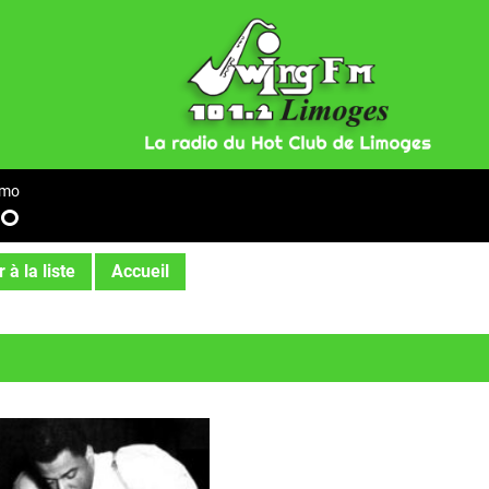
emo
MO
 à la liste
Accueil
I