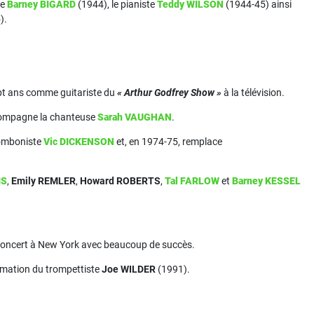
te
Barney BIGARD
(1944), le pianiste
Teddy WILSON
(1944-45) ainsi
).
pt ans comme guitariste du
« Arthur Godfrey Show »
à la télévision.
compagne la chanteuse
Sarah VAUGHAN
.
romboniste
Vic DICKENSON
et, en 1974-75, remplace
IS
,
Emily REMLER
,
Howard ROBERTS
,
Tal FARLOW
et
Barney KESSEL
 concert à New York avec beaucoup de succès.
ormation du trompettiste
Joe WILDER
(1991).