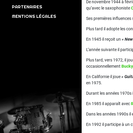
De novembre 1944 à févrie
PARTENAIRES
qu’avec le saxophoniste
MENTIONS LÉGALES
Ses premières influences
Plus tard il adopte les 
En 1945 il reçoit un
« New 
L’année suivante il parti
Plus tard, vers 1972, il j
occasionnellement
Bucky
En Californie il joue
« Guit
en 1975.
Durant les années 1970s i
En 1985 il apparaît avec
Dans les années 1990s il 
En 1992 il participe à un