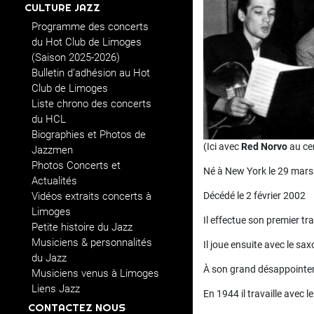
CULTURE JAZZ
Programme des concerts
du Hot Club de Limoges
(Saison 2025-2026)
Bulletin d’adhésion au Hot
Club de Limoges
Liste chrono des concerts
du HCL
Biographies et Photos de
(Ici avec
Red Norvo
au cen
Jazzmen
Photos Concerts et
Né à New York le 29 mar
Actualités
Vidéos extraits concerts à
Décédé le 2 février 2002
Limoges
Il effectue son premier tra
Petite histoire du Jazz
Musiciens & personnalités
Il joue ensuite avec le s
du Jazz
À son grand désappointement
Musiciens venus à Limoges
Liens Jazz
En 1944 il travaille avec 
CONTACTEZ NOUS