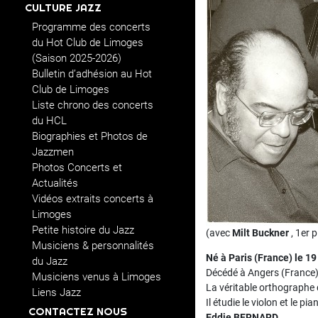
CULTURE JAZZ
Programme des concerts
du Hot Club de Limoges
(Saison 2025-2026)
Bulletin d’adhésion au Hot
Club de Limoges
Liste chrono des concerts
du HCL
Biographies et Photos de
Jazzmen
Photos Concerts et
Actualités
Vidéos extraits concerts à
Limoges
Petite histoire du Jazz
(avec
Milt Buckner
, 1er 
Musiciens & personnalités
Né à Paris (France) le 
du Jazz
Décédé à Angers (France) 
Musiciens venus à Limoges
La véritable orthographe
Liens Jazz
Il étudie le violon et le p
CONTACTEZ NOUS
Eddie BERNARD
.