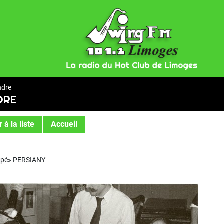
ndre
DRE
 à la liste
Accueil
Pépé» PERSIANY