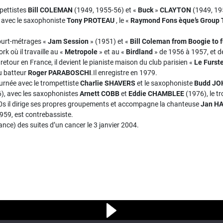
mpettistes
Bill COLEMAN
(1949, 1955-56) et «
Buck
»
CLAYTON
(1949, 195
e avec le saxophoniste
Tony PROTEAU
, le «
Raymond Fons èque’s Group 
court-métrages «
Jam Session
» (1951) et «
Bill Coleman from Boogie to 
rk où il travaille au «
Metropole
» et au «
Birdland
» de 1956 à 1957, et d
 retour en France, il devient le pianiste maison du club parisien «
Le
Furst
u batteur
Roger PARABOSCHI
.Il enregistre en 1979.
ournée avec le trompettiste
Charlie SHAVERS
et le saxophoniste
Budd J
), avec les saxophonistes
Arnett COBB
et
Eddie CHAMBLEE
(1976), le t
s il dirige ses propres groupements et accompagne la chanteuse
Jan H
1959, est contrebassiste.
ance) des suites d’un cancer le 3 janvier 2004.