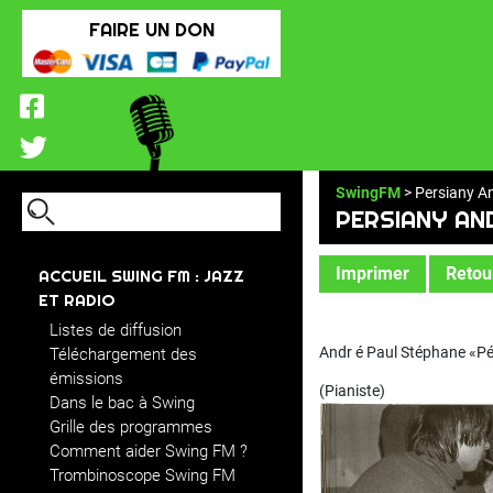
FAIRE UN DON
SwingFM
> Persiany A
PERSIANY AN
Imprimer
Retour
ACCUEIL SWING FM : JAZZ
ET RADIO
Listes de diffusion
Andr é Paul Stéphane «
Téléchargement des
émissions
(Pianiste)
Dans le bac à Swing
Grille des programmes
Comment aider Swing FM ?
Trombinoscope Swing FM