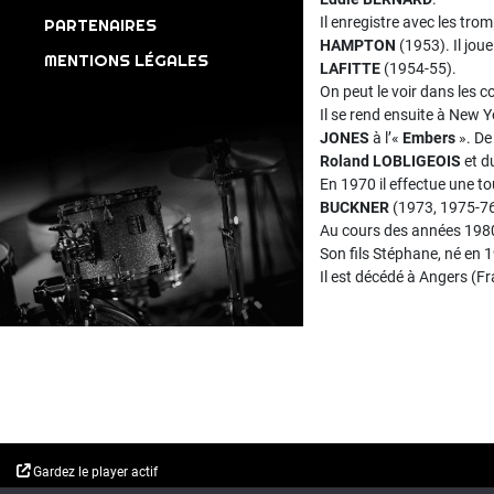
Il enregistre avec les tro
PARTENAIRES
HAMPTON
(1953). Il jou
MENTIONS LÉGALES
LAFITTE
(1954-55).
On peut le voir dans les 
Il se rend ensuite à New Yo
JONES
à l’«
Embers
». De
Roland LOBLIGEOIS
et d
En 1970 il effectue une t
BUCKNER
(1973, 1975-76
Au cours des années 1980
Son fils Stéphane, né en 
Il est décédé à Angers (Fr
Gardez le player actif