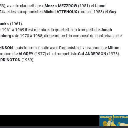
3), avec le clarinettiste «
Mezz
»
MEZZROW
(1951) et
Lionel
T4
» et les saxophonistes
Michel ATTENOUX
(tous en 1953) et
Guy
funk
» (1961).
e 1961 à 1969 il est membre du quartette du trompettiste
Jonah
enberg
» de 1970 à 1988, dirigeant un trio composé du contrebassiste
OHNSON
, puis tourne ensuite avec l’organiste et vibraphoniste
Milton
romboniste
Al GREY
(1977) et le trompettiste
Cat ANDERSON
(1978).
ARRINGTON
(1989).