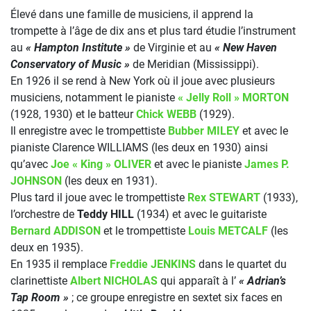
Élevé dans une famille de musiciens, il apprend la
trompette à l’âge de dix ans et plus tard étudie l’instrument
au
« Hampton Institute »
de Virginie et au
« New Haven
Conservatory of Music »
de Meridian (Mississippi).
En 1926 il se rend à New York où il joue avec plusieurs
musiciens, notamment le pianiste
« Jelly Roll » MORTON
(1928, 1930) et le batteur
Chick WEBB
(1929).
Il enregistre avec le trompettiste
Bubber MILEY
et avec le
pianiste Clarence WILLIAMS (les deux en 1930) ainsi
qu’avec
Joe « King » OLIVER
et avec le pianiste
James P.
JOHNSON
(les deux en 1931).
Plus tard il joue avec le trompettiste
Rex STEWART
(1933),
l’orchestre de
Teddy HILL
(1934) et avec le guitariste
Bernard ADDISON
et le trompettiste
Louis METCALF
(les
deux en 1935).
En 1935 il remplace
Freddie JENKINS
dans le quartet du
clarinettiste
Albert NICHOLAS
qui apparaît à l’
« Adrian’s
Tap Room »
; ce groupe enregistre en sextet six faces en