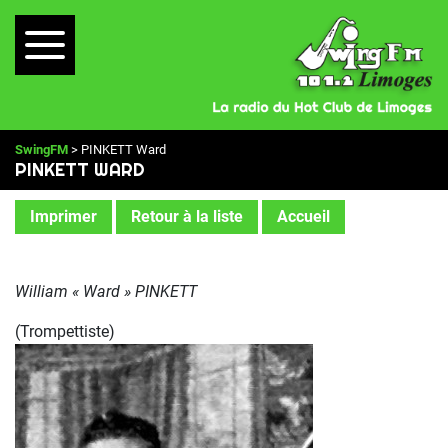
SwingFM
> PINKETT Ward
PINKETT WARD
Imprimer
Retour à la liste
Accueil
William « Ward » PINKETT
(Trompettiste)