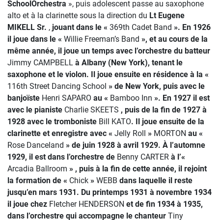
SchoolOrchestra
», puis adolescent passe au saxophone
alto et à la clarinette sous la direction du
Lt Eugene
MIKELL Sr.
,
jouant dans le «
369th Cadet Band
». En 1926
il joue dans le «
Willie Freeman’s Band
», et au cours de la
même année, il joue un temps avec l’orchestre du batteur
Jimmy CAMPBELL
à Albany (New York), tenant le
saxophone et le violon. Il joue ensuite en résidence à la «
116th Street Dancing School
» de New York, puis avec le
banjoïste
Henri SAPARO
au «
Bamboo Inn
». En 1927 il est
avec le pianiste
Charlie SKEETS
, puis de la fin de 1927 à
1928 avec le tromboniste
Bill KATO
. Il joue ensuite de la
clarinette et enregistre avec «
Jelly Roll
»
MORTON
au «
Rose Danceland
» de juin 1928 à avril 1929. À l’automne
1929, il est dans l’orchestre de
Benny CARTER
à l’«
Arcadia Ballroom
» , puis à la fin de cette année, il rejoint
la formation de «
Chick
»
WEBB
dans laquelle il reste
jusqu’en mars 1931. Du printemps 1931 à novembre 1934
il joue chez
Fletcher HENDERSON
et de fin 1934 à 1935,
dans l’orchestre qui accompagne le chanteur
Tiny