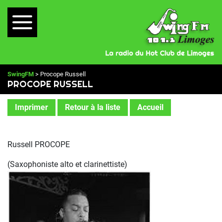
SwingFM
> Procope Russell
PROCOPE RUSSELL
Imprimer
Retour à la liste
Accueil
Russell PROCOPE
(Saxophoniste alto et clarinettiste)