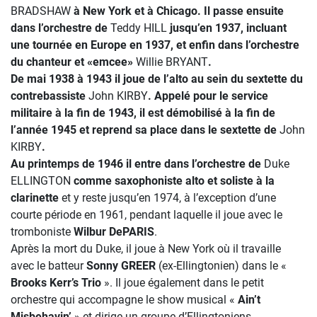
BRADSHAW
à New York et à Chicago. Il passe ensuite
dans l’orchestre de
Teddy HILL
jusqu’en 1937, incluant
une tournée en Europe en 1937, et enfin dans l’orchestre
du chanteur et «emcee»
Willie BRYANT
.
De mai 1938 à 1943 il joue de l’alto au sein du sextette du
contrebassiste
John
KIRBY
. Appelé pour le service
militaire à la fin de 1943, il est démobilisé à la fin de
l’année 1945 et reprend sa place dans le sextette de
John
KIRBY
.
Au printemps de 1946 il entre dans l’orchestre de
Duke
ELLINGTON
comme saxophoniste alto et soliste à la
clarinette
et y reste jusqu’en 1974, à l’exception d’une
courte période en 1961, pendant laquelle il joue avec le
tromboniste
Wilbur DePARIS
.
Après la mort du Duke, il joue à New York où il travaille
avec le batteur
Sonny GREER
(ex-Ellingtonien) dans le «
Brooks Kerr’s Trio
». Il joue également dans le petit
orchestre qui accompagne le show musical «
Ain’t
Misbehavin’
» et dirige un groupe d’Ellingtoniens.