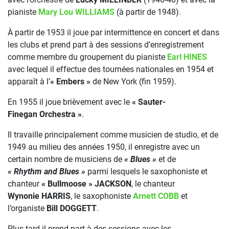
pianiste
Mary Lou WILLIAMS
(à partir de 1948).
À partir de 1953 il joue par intermittence en concert et dans
les clubs et prend part à des sessions d’enregistrement
comme membre du groupement du pianiste
Earl HINES
avec lequel il effectue des tournées nationales en 1954 et
apparaît à l’
« Embers »
de New York (fin 1959).
En 1955 il joue brièvement avec le
« Sauter-
Finegan Orchestra »
.
Il travaille principalement comme musicien de studio, et de
1949 au milieu des années 1950, il enregistre avec un
certain nombre de musiciens de
« Blues »
et de
« Rhythm and Blues »
parmi lesquels le saxophoniste et
chanteur
« Bullmoose » JACKSON
, le chanteur
Wynonie HARRIS
, le saxophoniste
Arnett COBB
et
l’organiste
Bill DOGGETT
.
Plus tard il prend part à des sessions avec les