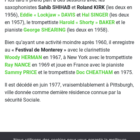
saxophonistes
Sahib SHIHAB
et
Roland KIRK
(les deux en
1956),
Eddie « Lockjaw » DAVIS
et
Hal SINGER
(les deux
en 1957), le trompettiste
Harold « Shorty » BAKER
et le
pianiste
George SHEARING
(les deux en 1958).
Bien qu’ayant une activité moindre après 1960, il enregistre
au
« Festival de Monterey »
avec le clarinettiste
Woody HERMAN
en 1967, à New York avec le trompettiste
Ray NANCE
en 1969 et joue en France avec le pianiste
Sammy PRICE
et le trompettiste
Doc CHEATHAM
en 1975.
Il est décédé en juin 1977, vraisemblablement à Pittsburgh,
ville donnée comme dernière résidence connue par la
sécurité Sociale.
Nous utilisons des cookies pour vous garantir la meilleure