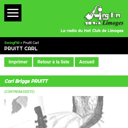
SwingFM
> Pruitt Carl
PRUITT CARL
Imprimer
Retour à la liste
Accueil
Carl Briggs PRUITT
(CONTREBASSISTE)