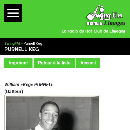
SwingFM
> Purnell Keg
PURNELL KEG
Imprimer
Retour à la liste
Accueil
William «Keg» PURNELL
(Batteur)