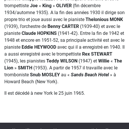
trompettiste
Joe
«
King
»
OLIVER
(fin décembre
1934/automne 1935). A la fin des années 1930 il dirige son
propre trio et joue aussi avec le pianiste
Thelonious MONK
(1939), l’orchestre de
Benny CARTER
(1939-40) et avec le
pianiste
Claude HOPKINS
(1941-42). Entre la fin de 1942 et
1948 et encore en 1951-52, sa principale activité est avec le
pianiste
Eddie HEYWOOD
avec qui il a enregistré en 1940. Il
a aussi enregistré avec le trompettiste
Rex STEWART
(1945), les pianistes
Teddy WILSON
(1947) et
Willie
«
The
Lion
»
SMITH
(1953). A partir de 1957 il travaille avec le
tromboniste
Snub MOSLEY
au «
Sands Beach Hotel
» à
Howard Beach (New York).
Il est décédé à new York le 25 juin 1965.