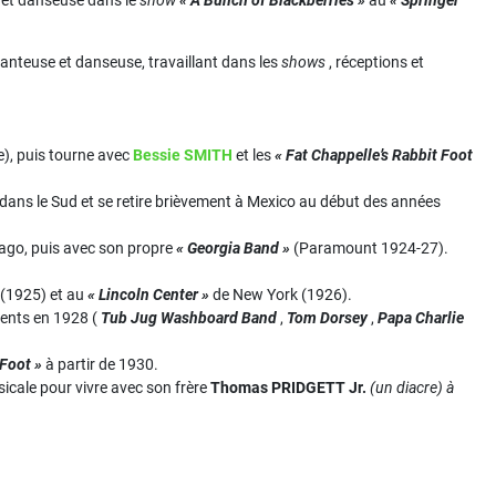
e et danseuse dans le
show
« A Bunch of Blackberries »
au
« Springer
teuse et danseuse, travaillant dans les
shows
, réceptions et
), puis tourne avec
Bessie SMITH
et les
« Fat Chappelle’s Rabbit Foot
dans le Sud et se retire brièvement à Mexico au début des années
ago, puis avec son propre
« Georgia Band »
(Paramount 1924-27).
 (1925) et au
« Lincoln Center »
de New York (1926).
ments en 1928 (
Tub Jug Washboard Band
,
Tom Dorsey
,
Papa Charlie
 Foot »
à partir de 1930.
sicale pour vivre avec son frère
Thomas PRIDGETT Jr.
(un diacre) à