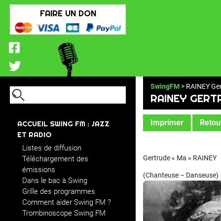
FAIRE UN DON
SwingFM
> RAINEY Ge
RAINEY GERT
Imprimer
Retour
ACCUEIL SWING FM : JAZZ
ET RADIO
Listes de diffusion
Gertrude « Ma » RAINEY
Téléchargement des
émissions
(Chanteuse – Danseuse)
Dans le bac à Swing
Grille des programmes
Comment aider Swing FM ?
Trombinoscope Swing FM