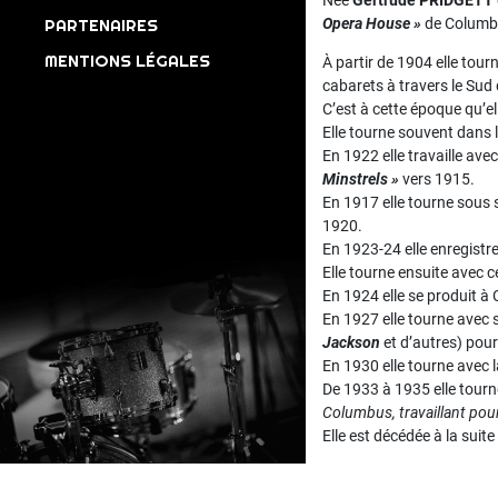
Née
Gertrude PRIDGETT
PARTENAIRES
Opera House »
de Columbu
MENTIONS LÉGALES
À partir de 1904 elle tou
cabarets à travers le Sud
C’est à cette époque qu’el
Elle tourne souvent dans 
En 1922 elle travaille ave
Minstrels »
vers 1915.
En 1917 elle tourne sous
1920.
En 1923-24 elle enregistr
Elle tourne ensuite avec c
En 1924 elle se produit à
En 1927 elle tourne avec 
Jackson
et d’autres) pou
En 1930 elle tourne avec 
De 1933 à 1935 elle tourn
Columbus, travaillant pou
Elle est décédée à la suit