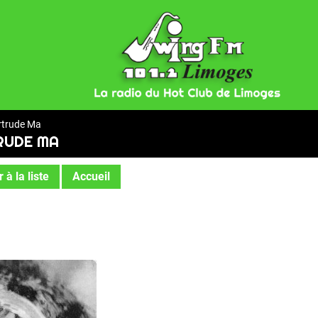
rtrude Ma
RUDE MA
 à la liste
Accueil