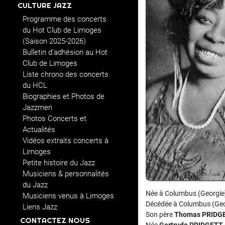
CULTURE JAZZ
Programme des concerts
du Hot Club de Limoges
(Saison 2025-2026)
Bulletin d’adhésion au Hot
Club de Limoges
Liste chrono des concerts
du HCL
Biographies et Photos de
Jazzmen
Photos Concerts et
Actualités
Vidéos extraits concerts à
Limoges
Petite histoire du Jazz
Musiciens & personnalités
du Jazz
Née à Columbus (Georgie) 
Musiciens venus à Limoges
Décédée à Columbus (Geo
Liens Jazz
Son père
Thomas PRIDGE
CONTACTEZ NOUS