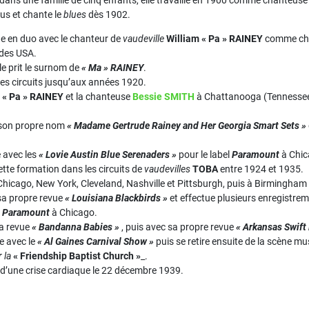
dans une famille de cinq enfants, elle travaille en 1900 comme chanteus
s et chante le
blues
dès 1902.
rne en duo avec le chanteur de
vaudeville
William « Pa » RAINEY
comme chan
 des USA.
le prit le surnom de
« Ma » RAINEY
.
les circuits jusqu’aux années 1920.
c
« Pa » RAINEY
et la chanteuse
Bessie SMITH
à Chattanooga (Tennessee
 son propre nom
« Madame Gertrude Rainey and Her Georgia Smart Sets »
e avec les
« Lovie Austin Blue Serenaders »
pour le label
Paramount
à Chic
ette formation dans les circuits de
vaudevilles
TOBA
entre 1924 et 1935.
 Chicago, New York, Cleveland, Nashville et Pittsburgh, puis à Birmingham
sa propre revue
« Louisiana Blackbirds »
et effectue plusieurs enregistre
r
Paramount
à Chicago.
la revue
« Bandanna Babies »
, puis avec sa propre revue
« Arkansas Swift
e avec le
« Al Gaines Carnival Show »
puis se retire ensuite de la scène mu
r la
« Friendship Baptist Church »
_.
e d’une crise cardiaque le 22 décembre 1939.