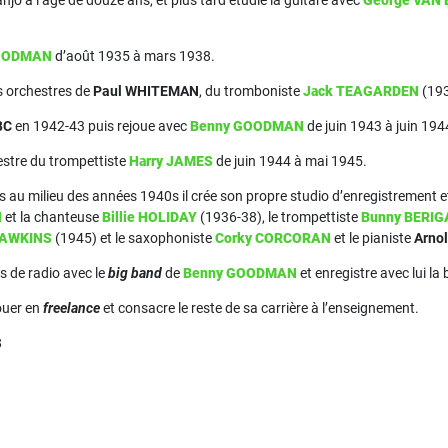
jo à l’âge de douze ans, et plus tard étudie la guitare avec
George VAN 
OODMAN
d’août 1935 à mars 1938.
es orchestres de
Paul WHITEMAN
, du tromboniste
Jack TEAGARDEN
(193
BC
en 1942-43 puis rejoue avec
Benny GOODMAN
de juin 1943 à juin 194
hestre du trompettiste
Harry JAMES
de juin 1944 à mai 1945.
 au milieu des années 1940s il crée son propre studio d’enregistrement et 
N
et la chanteuse
Billie HOLIDAY
(1936-38), le trompettiste
Bunny BERI
HAWKINS
(1945) et le saxophoniste
Corky CORCORAN
et le pianiste
Arno
ns de radio avec le
big band
de
Benny GOODMAN
et enregistre avec lui l
jouer en
freelance
et consacre le reste de sa carrière à l’enseignement.
8