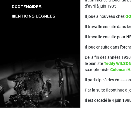
Il commence à jouer du ban
PARTENAIRES
d’avril à juin 1935.
MENTIONS LÉGALES
Il joue à nouveau chez
G
Il travaille ensuite dans l
Il travaille ensuite pour
N
Il joue ensuite dans l’orc
De la fin des années 1930s
le pianiste
Teddy WILSO
saxophoniste
Coleman 
Il participe à des émissio
Par la suite il continue à 
Il est décédé le 4 juin 198