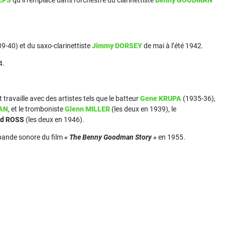
EPS
qu’il remplace dans l’orchestre du clarinettiste
Benny GOODMAN
9-40) et du saxo-clarinettiste
Jimmy DORSEY
de mai à l’été 1942.
4.
travaille avec des artistes tels que le batteur
Gene KRUPA
(1935-36),
GAN
, et le tromboniste
Glenn MILLER
(les deux en 1939), le
ld ROSS
(les deux en 1946).
a bande sonore du film
« The Benny Goodman Story »
en 1955.