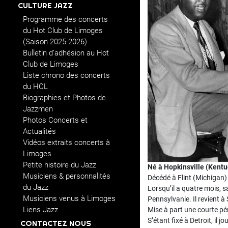
CULTURE JAZZ
Programme des concerts
du Hot Club de Limoges
(Saison 2025-2026)
Bulletin d’adhésion au Hot
Club de Limoges
Liste chrono des concerts
du HCL
Biographies et Photos de
Jazzmen
Photos Concerts et
Actualités
Vidéos extraits concerts à
Limoges
Petite histoire du Jazz
Né à Hopkinsville (Kentu
Musiciens & personnalités
Décédé à Flint (Michigan) 
du Jazz
Lorsqu’il a quatre mois, sa 
Musiciens venus à Limoges
Pennsylvanie. Il revient à
Liens Jazz
Mise à part une courte pé
S’étant fixé à Detroit, il
CONTACTEZ NOUS