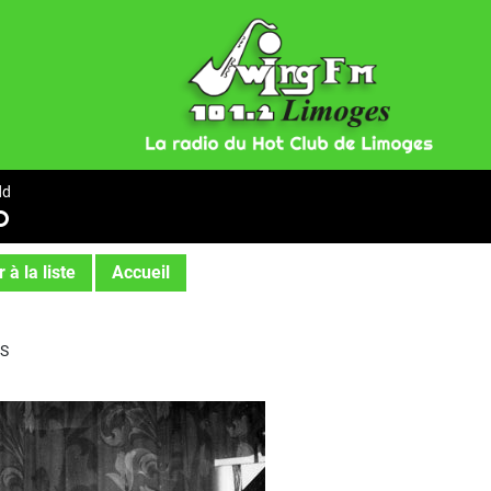
dd
D
 à la liste
Accueil
ES