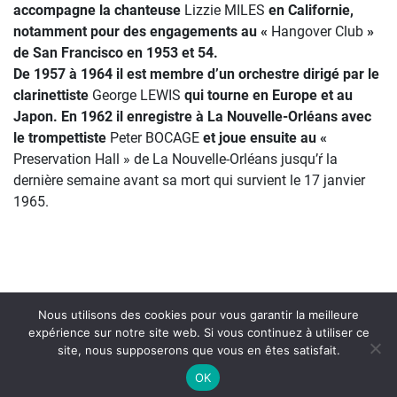
accompagne la chanteuse
Lizzie MILES
en Californie,
notamment pour des engagements au «
Hangover
Club
»
de San Francisco en 1953 et 54.
De 1957 à 1964 il est membre d’un orchestre dirigé par le
clarinettiste
George LEWIS
qui tourne en Europe et au
Japon. En 1962 il enregistre à La Nouvelle-Orléans avec
le trompettiste
Peter BOCAGE
et joue ensuite au «
Preservation Hall » de La Nouvelle-Orléans jusqu’ŕ la
dernière semaine avant sa mort qui survient le 17 janvier
1965.
Nous utilisons des cookies pour vous garantir la meilleure
expérience sur notre site web. Si vous continuez à utiliser ce
site, nous supposerons que vous en êtes satisfait.
On Air : JUNIOR WELLS
OK
Sosad this morning