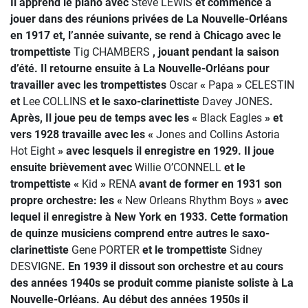
Il apprend le piano avec
Steve LEWIS
et commence à
jouer dans des réunions privées de La Nouvelle-Orléans
en 1917 et, l’année suivante, se rend à Chicago avec le
trompettiste
Tig CHAMBERS
, jouant pendant la saison
d’été. Il retourne ensuite à La Nouvelle-Orléans pour
travailler avec les trompettistes
Oscar
«
Papa
»
CELESTIN
et
Lee COLLINS
et le saxo-clarinettiste
Davey JONES
.
Après, Il joue peu de temps avec les «
Black Eagles
» et
vers 1928 travaille avec les «
Jones and Collins Astoria
Hot Eight
» avec lesquels il enregistre en 1929. Il joue
ensuite brièvement avec
Willie O’CONNELL
et le
trompettiste «
Kid
»
RENA
avant de former en 1931 son
propre orchestre: les «
New Orleans Rhythm
Boys
» avec
lequel il enregistre à New York en 1933. Cette formation
de quinze musiciens comprend entre autres le saxo-
clarinettiste
Gene PORTER
et le trompettiste
Sidney
DESVIGNE
. En 1939 il dissout son orchestre et au cours
des années 1940s se produit comme pianiste soliste à La
Nouvelle-Orléans. Au début des années 1950s il