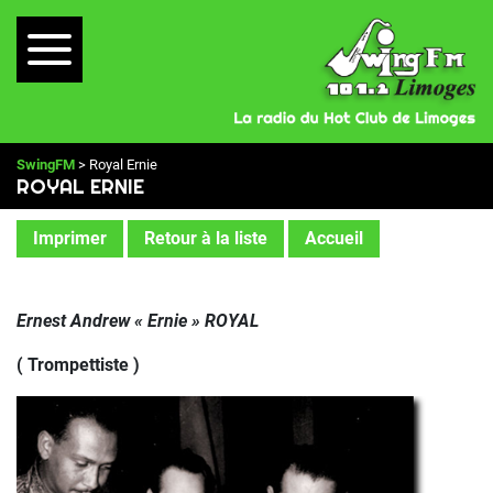
SwingFM
> Royal Ernie
ROYAL ERNIE
Imprimer
Retour à la liste
Accueil
Ernest Andrew « Ernie » ROYAL
(
Trompettiste
)