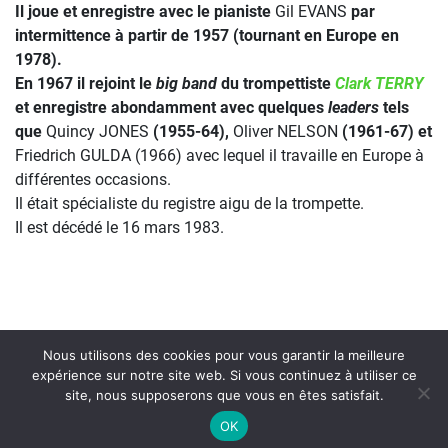
Il joue et enregistre avec le pianiste
Gil EVANS
par
intermittence à partir de 1957 (tournant en Europe en
1978).
En 1967 il rejoint le
big band
du trompettiste
Clark TERRY
et enregistre abondamment avec quelques
leaders
tels
que
Quincy JONES
(1955-64),
Oliver NELSON
(1961-67) et
Friedrich GULDA (1966) avec lequel il travaille en Europe à
différentes occasions.
Il était spécialiste du registre aigu de la trompette.
Il est décédé le 16 mars 1983.
Nous utilisons des cookies pour vous garantir la meilleure
expérience sur notre site web. Si vous continuez à utiliser ce
site, nous supposerons que vous en êtes satisfait.
On Air : PAUL WILLIAMS
OK
The Hucklebuck