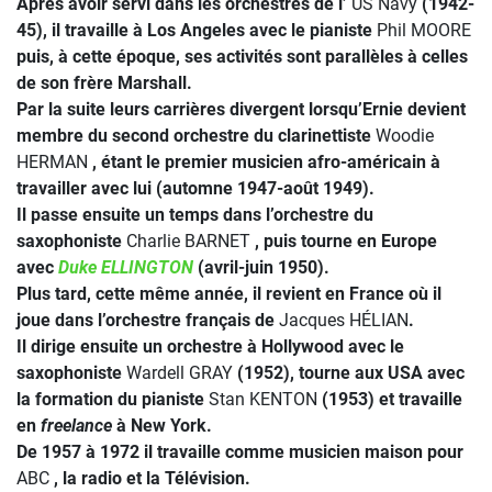
Après avoir servi dans les orchestres de l’
US Navy
(1942-
45), il travaille à Los Angeles avec le pianiste
Phil MOORE
puis, à cette époque, ses activités sont parallèles à celles
de son frère Marshall.
Par la suite leurs carrières divergent lorsqu’Ernie devient
membre du second orchestre du clarinettiste
Woodie
HERMAN
, étant le premier musicien afro-américain à
travailler avec lui (automne 1947-août 1949).
Il passe ensuite un temps dans l’orchestre du
saxophoniste
Charlie BARNET
, puis tourne en Europe
avec
Duke ELLINGTON
(avril-juin 1950).
Plus tard, cette même année, il revient en France où il
joue dans l’orchestre français de
Jacques HÉLIAN
.
Il dirige ensuite un orchestre à Hollywood avec le
saxophoniste
Wardell GRAY
(1952), tourne aux USA avec
la formation du pianiste
Stan KENTON
(1953) et travaille
en
freelance
à New York.
De 1957 à 1972 il travaille comme musicien maison pour
ABC
, la radio et la Télévision.