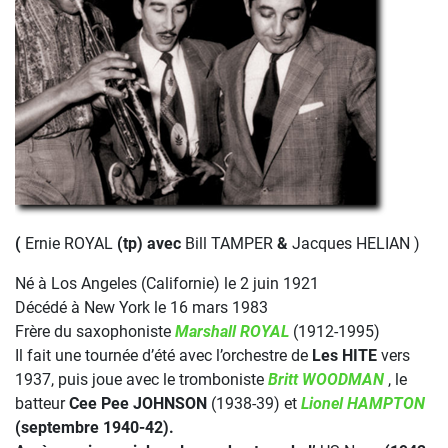
(
Ernie ROYAL
(tp) avec
Bill TAMPER
&
Jacques HELIAN )
Né à Los Angeles (Californie) le 2 juin 1921
Décédé à New York le 16 mars 1983
Frère du saxophoniste
Marshall ROYAL
(1912-1995)
Il fait une tournée d’été avec l’orchestre de
Les HITE
vers
1937, puis joue avec le tromboniste
Britt WOODMAN
, le
batteur
Cee Pee JOHNSON
(1938-39) et
Lionel HAMPTON
(septembre 1940-42).