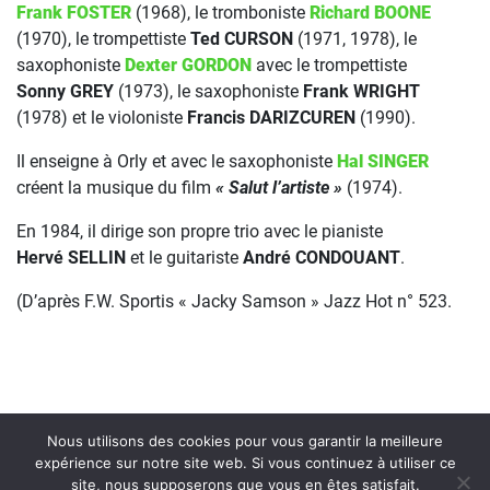
Frank FOSTER
(1968), le tromboniste
Richard BOONE
(1970), le trompettiste
Ted CURSON
(1971, 1978), le
saxophoniste
Dexter GORDON
avec le trompettiste
Sonny GREY
(1973), le saxophoniste
Frank WRIGHT
(1978) et le violoniste
Francis DARIZCUREN
(1990).
Il enseigne à Orly et avec le saxophoniste
Hal SINGER
créent la musique du film
« Salut l’artiste »
(1974).
En 1984, il dirige son propre trio avec le pianiste
Hervé SELLIN
et le guitariste
André CONDOUANT
.
(D’après F.W. Sportis « Jacky Samson » Jazz Hot n° 523.
Nous utilisons des cookies pour vous garantir la meilleure
expérience sur notre site web. Si vous continuez à utiliser ce
site, nous supposerons que vous en êtes satisfait.