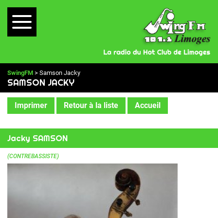
SwingFM
> Samson Jacky
SAMSON JACKY
Imprimer
Retour à la liste
Accueil
Jacky SAMSON
(CONTREBASSISTE)