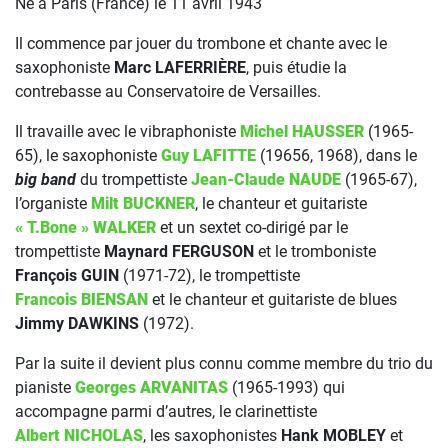
Né à Paris (France) le 11 avril 1943
Il commence par jouer du trombone et chante avec le
saxophoniste
Marc LAFERRIÈRE
, puis étudie la
contrebasse au Conservatoire de Versailles.
Il travaille avec le vibraphoniste
Michel HAUSSER
(1965-
65), le saxophoniste
Guy LAFITTE
(19656, 1968), dans le
big band
du trompettiste
Jean-Claude NAUDE
(1965-67),
l’organiste
Milt BUCKNER
, le chanteur et guitariste
« T.Bone » WALKER
et un sextet co-dirigé par le
trompettiste
Maynard FERGUSON
et le tromboniste
François GUIN
(1971-72), le trompettiste
Francois BIENSAN
et le chanteur et guitariste de blues
Jimmy DAWKINS
(1972).
Par la suite il devient plus connu comme membre du trio du
pianiste
Georges ARVANITAS
(1965-1993) qui
accompagne parmi d’autres, le clarinettiste
Albert NICHOLAS
, les saxophonistes
Hank MOBLEY
et