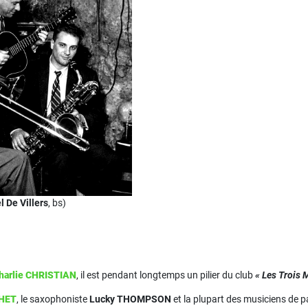
l De Villers
, bs)
harlie CHRISTIAN
, il est pendant longtemps un pilier du club
« Les Trois M
CHET
, le saxophoniste
Lucky THOMPSON
et la plupart des musiciens de p