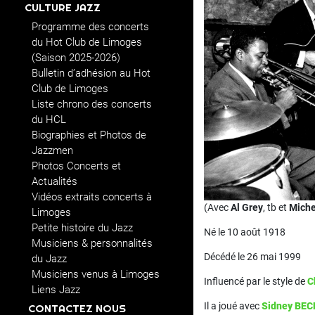
CULTURE JAZZ
Programme des concerts
du Hot Club de Limoges
(Saison 2025-2026)
Bulletin d’adhésion au Hot
Club de Limoges
Liste chrono des concerts
du HCL
Biographies et Photos de
Jazzmen
Photos Concerts et
Actualités
Vidéos extraits concerts à
(Avec
Al Grey
, tb et
Miche
Limoges
Petite histoire du Jazz
Né le 10 août 1918
Musiciens & personnalités
Décédé le 26 mai 1999
du Jazz
Musiciens venus à Limoges
Influencé par le style de
C
Liens Jazz
Il a joué avec
Sidney BE
CONTACTEZ NOUS