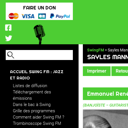
FAIRE UN DON
SwingFM
> Sayles Ma
SAYLES MAN
Imprimer
Retour
ACCUEIL SWING FM : JAZZ
ET RADIO
Listes de diffusion
Téléchargement des
Emmanuel Ren
émissions
Dans le bac à Swing
(BANJOÏSTE – GUITARIS
Grille des programmes
Comment aider Swing FM ?
Trombinoscope Swing FM