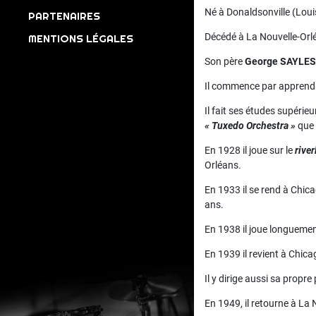
Né à Donaldsonville (Loui
PARTENAIRES
Décédé à La Nouvelle-Orlé
MENTIONS LÉGALES
Son père
George SAYLES
Il commence par apprendr
Il fait ses études supérie
« Tuxedo Orchestra »
que 
En 1928 il joue sur le
rive
Orléans.
En 1933 il se rend à Chica
ans.
En 1938 il joue longuement
En 1939 il revient à Chicag
Il y dirige aussi sa propre
En 1949, il retourne à La