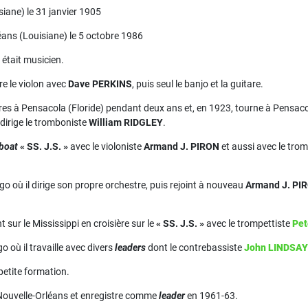
siane) le 31 janvier 1905
ans (Louisiane) le 5 octobre 1986
était musicien.
e le violon avec
Dave PERKINS
, puis seul le banjo et la guitare.
ures à Pensacola (Floride) pendant deux ans et, en 1923, tourne à Pensacol
dirige le tromboniste
William RIDGLEY
.
rboat
« SS. J.S. »
avec le violoniste
Armand J. PIRON
et aussi avec le tro
go où il dirige son propre orchestre, puis rejoint à nouveau
Armand J. PI
 sur le Mississippi en croisière sur le
« SS. J.S. »
avec le trompettiste
Pe
o où il travaille avec divers
leaders
dont le contrebassiste
John LINDSAY
 petite formation.
 Nouvelle-Orléans et enregistre comme
leader
en 1961-63.