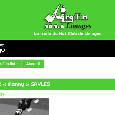
nny
NY
 à la liste
Accueil
é « Manny » SAYLES
TE)