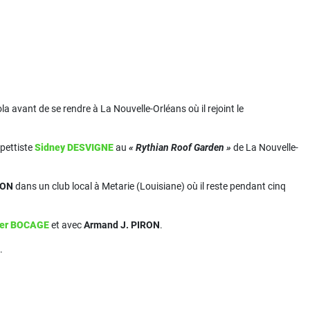
a avant de se rendre à La Nouvelle-Orléans où il rejoint le
mpettiste
Sidney DESVIGNE
au
« Rythian Roof Garden »
de La Nouvelle-
RON
dans un club local à Metarie (Louisiane) où il reste pendant cinq
ter BOCAGE
et avec
Armand J. PIRON
.
.