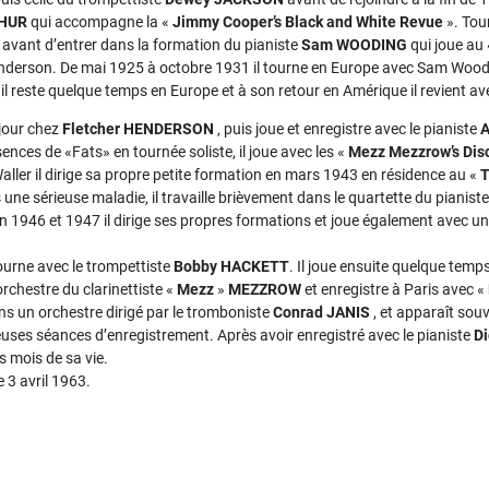
THUR
qui accompagne la «
Jimmy Cooper’s Black and White Revue
». Tou
avant d’entrer dans la formation du pianiste
Sam WOODING
qui joue au
enderson. De mai 1925 à octobre 1931 il tourne en Europe avec Sam Woodin
, il reste quelque temps en Europe et à son retour en Amérique il revient a
éjour chez
Fletcher HENDERSON
, puis joue et enregistre avec le pianiste
A
ences de «Fats» en tournée soliste, il joue avec les «
Mezz Mezzrow’s Disc
aller il dirige sa propre petite formation en mars 1943 en résidence au «
T
 une sérieuse maladie, il travaille brièvement dans le quartette du pianist
En 1946 et 1947 il dirige ses propres formations et joue également avec u
ourne avec le trompettiste
Bobby HACKETT
. Il joue ensuite quelque temp
rchestre du clarinettiste «
Mezz
»
MEZZROW
et enregistre à Paris avec «
ans un orchestre dirigé par le tromboniste
Conrad JANIS
, et apparaît sou
uses séances d’enregistrement. Après avoir enregistré avec le pianiste
D
s mois de sa vie.
e 3 avril 1963.