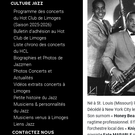
CULTURE JAZZ
Programme des concerts
du Hot Club de Limoges
(Saison 2025-2026)
Bulletin d’adhésion au Hot
Club de Limoges
Liste chrono des concerts
du HCL
Biographies et Photos de
Jazzmen
Photos Concerts et
Actualités
Vidéos extraits concerts à
Limoges
Petite histoire du Jazz
Né à St. Louis (Missouri) 
Musiciens & personnalités
Décédé à New York City le 
du Jazz
Son surnom «
Honey Bea
Musiciens venus à Limoges
ragtime professionnel. Il 
Liens Jazz
l’orchestre local des «
Kni
CONTACTEZ NOUS
pianiste
Fate MARABLE
p