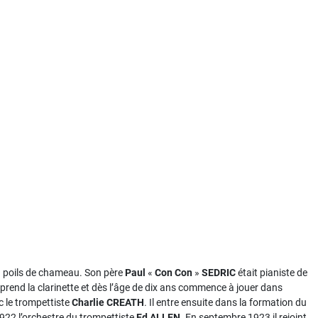
en poils de chameau. Son père
Paul
«
Con Con
»
SEDRIC
était pianiste de
 apprend la clarinette et dès l’âge de dix ans commence à jouer dans
c le trompettiste
Charlie CREATH
. Il entre ensuite dans la formation du
1922 l’orchestre du trompettiste
Ed ALLEN
. En septembre 1923 il rejoint