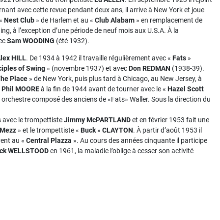
rnant avec cette revue pendant deux ans, il arrive à New York et joue
 «
Nest Club
» de Harlem et au «
Club Alabam
» en remplacement de
g, à l’exception d’une période de neuf mois aux U.S.A. À la
vec
Sam WOODING
(été 1932).
lex HILL
. De 1934 à 1942 il travaille régulièrement avec «
Fats
»
iples of Swing
» (novembre 1937) et avec
Don REDMAN
(1938-39).
he Place
» de New York, puis plus tard à Chicago, au New Jersey, à
e
Phil MOORE
à la fin de 1944 avant de tourner avec le «
Hazel Scott
n orchestre composé des anciens de «Fats» Waller. Sous la direction du
s avec le trompettiste
Jimmy McPARTLAND
et en février 1953 fait une
Mezz
» et le trompettiste «
Buck
»
CLAYTON
. À partir d’août 1953 il
vent au «
Central Plazza
». Au cours des années cinquante il participe
ick WELLSTOOD
en 1961, la maladie l’oblige à cesser son activité