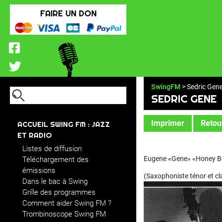
FAIRE UN DON
SwingFM
> Sedric Gen
SEDRIC GENE
Imprimer
Retour
ACCUEIL SWING FM : JAZZ
ET RADIO
Listes de diffusion
Eugene «Gene» «Honey B
Téléchargement des
émissions
(Saxophoniste ténor et cla
Dans le bac à Swing
Grille des programmes
Comment aider Swing FM ?
Trombinoscope Swing FM