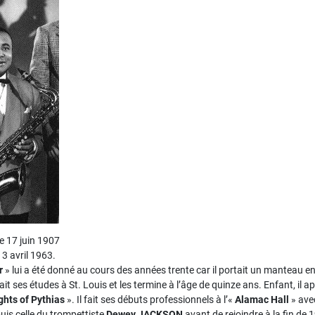
le 17 juin 1907
3 avril 1963.
r
» lui a été donné au cours des années trente car il portait un manteau 
fait ses études à St. Louis et les termine à l’âge de quinze ans. Enfant, il
ghts of Pythias
». Il fait ses débuts professionnels à l’«
Alamac Hall
» ave
uis celle du trompettiste
Dewey JACKSON
avant de rejoindre à la fin de 