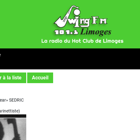
e
 à la liste
Accueil
ear» SEDRIC
rinettiste)