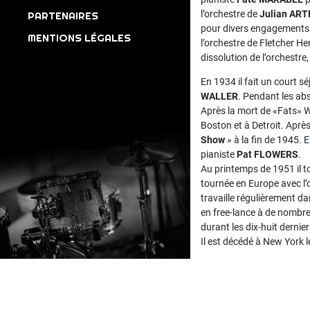
l’orchestre de
Julian AR
PARTENAIRES
pour divers engagements 
MENTIONS LÉGALES
l’orchestre de Fletcher H
dissolution de l’orchestre
En 1934 il fait un court s
WALLER
. Pendant les abs
Après la mort de «Fats» W
Boston et à Detroit. Après
Show
» à la fin de 1945. 
pianiste
Pat FLOWERS
.
Au printemps de 1951 il t
tournée en Europe avec l’o
travaille régulièrement d
en free-lance à de nombre
durant les dix-huit dernier
Il est décédé à New York l