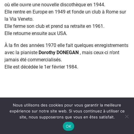
où elle ouvre une nouvelle discothèque en 1944.
Elle rentre en Europe en 1949 et fonde un club à Rome sur
la Via Veneto.
Elle ferme son club et prend sa retraite en 1961.
Elle retourne ensuite aux USA.
À la fin des années 1970 elle fait quelques enregistrements
avec la pianiste
Dorothy DONEGAN
, mais ceux-ci n’ont
jamais été commercialisés.
Elle est décédée le 1er février 1984.
Nous utilisons des cookies pour vous garantir la meilleure
expérience sur notre site web. Si vous continuez à utiliser ce
site, nous supposerons que vous en êtes satisfait.
On Air : ILLINOIS JACQUET
OK
Things ain't what they used to be