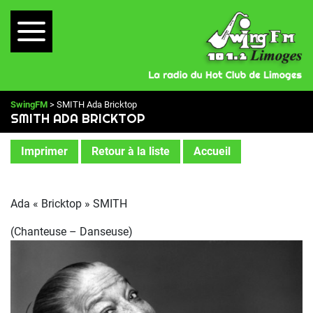
SwingFM
> SMITH Ada Bricktop
SMITH ADA BRICKTOP
Imprimer
Retour à la liste
Accueil
Ada « Bricktop » SMITH
(Chanteuse – Danseuse)