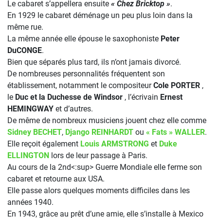
Le cabaret s’appellera ensuite
« Chez Bricktop »
.
En 1929 le cabaret déménage un peu plus loin dans la
même rue.
La même année elle épouse le saxophoniste
Peter
DuCONGE
.
Bien que séparés plus tard, ils n’ont jamais divorcé.
De nombreuses personnalités fréquentent son
établissement, notamment le compositeur
Cole PORTER
,
le
Duc et la Duchesse de Windsor
, l’écrivain
Ernest
HEMINGWAY
et d’autres.
De même de nombreux musiciens jouent chez elle comme
Sidney BECHET
,
Django REINHARDT
ou
« Fats » WALLER
.
Elle reçoit également
Louis ARMSTRONG
et
Duke
ELLINGTON
lors de leur passage à Paris.
Au cours de la 2nd<:sup> Guerre Mondiale elle ferme son
cabaret et retourne aux USA.
Elle passe alors quelques moments difficiles dans les
années 1940.
En 1943, grâce au prêt d’une amie, elle s’installe à Mexico