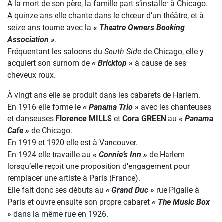
À la mort de son père, la famille part s’installer à Chicago.
A quinze ans elle chante dans le chœur d’un théâtre, et à
seize ans tourne avec la
« Theatre Owners Booking
Association »
.
Fréquentant les saloons du
South Side
de Chicago, elle y
acquiert son surnom de
« Bricktop »
à cause de ses
cheveux roux.
À vingt ans elle se produit dans les cabarets de Harlem.
En 1916 elle forme le
« Panama Trio »
avec les chanteuses
et danseuses
Florence MILLS
et
Cora GREEN
au
« Panama
Cafe »
de Chicago.
En 1919 et 1920 elle est à Vancouver.
En 1924 elle travaille au
« Connie’s Inn »
de Harlem
lorsqu’elle reçoit une proposition d’engagement pour
remplacer une artiste à Paris (France).
Elle fait donc ses débuts au
« Grand Duc »
rue Pigalle à
Paris et ouvre ensuite son propre cabaret
« The Music Box
»
dans la même rue en 1926.