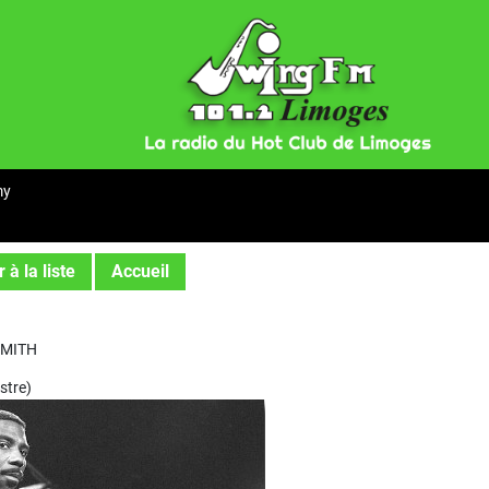
my
 à la liste
Accueil
SMITH
stre)