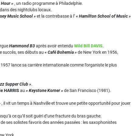
 Hour »
, un radio programme à Philadelphie.
dans des nightclubs locaux.
lsey Music School »
et la contrebasse à l’
« Hamilton School of Music »
’orgue
Hammond B3
après avoir entendu
Wild Bill DAVIS
.
se succès, ses débuts au
« Café Bohemia »
de New York en 1956,
1957 lance sa carrière internationale comme l’organiste le plus
zz Supper Club »
.
ie HARRIS
au
« Keystone Korner »
de San Francisco (1981).
»
, il vit un temps à Nashville et trouve une petite opportunité pour jouer
usqu’à ce qu’il soit guéri d’une fracture du bras gauche.
e ses solistes favoris des années passées : les saxophonistes
ew York.