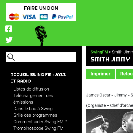
FAIRE UN DON
SwingFM
> Smith Jim
SMITH JIMMY
Imprimer
Retour
ACCUEIL SWING FM : JAZZ
ET RADIO
Listes de diffusion
James Oscar « Jimmy » 
Téléchargement des
émissions
(Organiste – Chef d’orche
Dans le bac à Swing
Grille des programmes
Comment aider Swing FM ?
Trombinoscope Swing FM