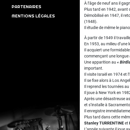
À l’âge de neuf ans il ga
PARTENAIRES
Plus tard en 1942, avant d
MENTIONS LÉGALES
Démobilisé en 1947, il ret
(1948).
Il étudie de même le piano
À partir de 1949 il travai
En 1953, au milieu d’une 
Il acquiert une formidabl
commençant une longue a
Une apparition au
« Birdl
important.
Il visite Israël en 1974 et
Il se fixe alors à Los Ang
Il reprend les tournées a
Il joue à New York en 198
Après une désastreuse as
et s’installe à Sacramento
Il enregistre immédiateme
Plus tard dans cette même
Stanley TURRENTINE
et
L’année suivante il joue a