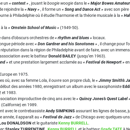
gne un
« contest »
, jouant le
boogie woogie
dans le
« Major Bowes Amateur
e rejoindre la
« Navy »
, il forme un
« Song and Dance Act »
avec son père 
ourne à Philadelphie où il étudie l’harmonie et la théorie musicale à la
« Ha
 à la
« Ornstein School of Music »
(1949-50).
lle dans d’obscurs orchestres de
« rhythm and blues »
locaux.
longue période avec
« Don Gardner and his Sonotones »
, il change pour l
e réputation dans la région de Philadelphie avant de faire, avec un immen
ssociation avec le batteur
Donald BAILEY
(jusqu’en 1963).
and »
et une prestation largement acclamée au
« Festival de Newport »
en 
 l’Europe en 1975.
eles où, avec sa femme Lola, il ouvre son propre club, le
« Jimmy Smith’s Ja
u début des années 1980, enregistrant un album avec le saxophoniste
Edd
2 et 1983.
sociation improductive de cinq ans avec le
« Quincy Jones’s Quest Label 
 (Californie) en 1989.
nt avec le contrebassiste
Andy SIMPKINS
assurant les lignes de basse, j
 année, il apparaît au
« Festival de Jazz »
de Chicago avec quelques-uns d
Lou DONALDSON
et le guitariste
Kenny BURRELL
.
vec
Stanley TURRENTINE
,
Kenny BURRELL
et le batteur
Grady TATE
à N