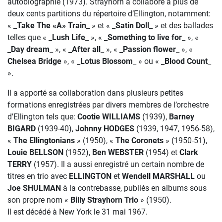
autobiographie (1973). Strayhorn a collaboré à plus de
deux cents partitions du répertoire d’Ellington, notamment:
«
_Take The «A» Train
_ » et «
_Satin Doll
_ » et des ballades
telles que «
_Lush Life
_ », «
_Something to live for
_ », «
_Day dream
_ », «
_After all
_ », «
_Passion flower
_ », «
Chelsea Bridge
», «
_Lotus Blossom
_ » ou «
_Blood Count
_
».
Il a apporté sa collaboration dans plusieurs petites
formations enregistrées par divers membres de l’orchestre
d’Ellington tels que:
Cootie WILLIAMS
(1939),
Barney
BIGARD
(1939-40),
Johnny HODGES
(1939, 1947, 1956-58),
«
The Ellingtonians
» (1950), «
The Coronets
» (1950-51),
Louie BELLSON
(1952),
Ben WEBSTER
(1954) et
Clark
TERRY
(1957). Il a aussi enregistré un certain nombre de
titres en trio avec
ELLINGTON
et
Wendell MARSHALL
ou
Joe SHULMAN
à la contrebasse, publiés en albums sous
son propre nom «
Billy Strayhorn Trio
» (1950).
Il est décédé à New York le 31 mai 1967.