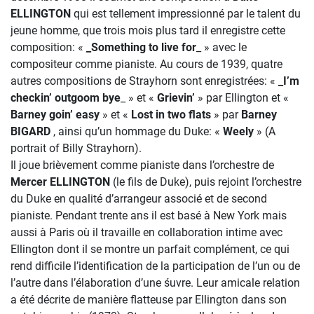
ELLINGTON
qui est tellement impressionné par le talent du
jeune homme, que trois mois plus tard il enregistre cette
composition: «
_Something to live for
_ » avec le
compositeur comme pianiste. Au cours de 1939, quatre
autres compositions de Strayhorn sont enregistrées: «
_I’m
checkin’ outgoom bye
_ » et «
Grievin’
» par Ellington et «
Barney goin’
easy
» et «
Lost in two flats
» par
Barney
BIGARD
, ainsi qu’un hommage du Duke: «
Weely
» (A
portrait of Billy Strayhorn).
Il joue brièvement comme pianiste dans l’orchestre de
Mercer ELLINGTON
(le fils de Duke), puis rejoint l’orchestre
du Duke en qualité d’arrangeur associé et de second
pianiste. Pendant trente ans il est basé à New York mais
aussi à Paris où il travaille en collaboration intime avec
Ellington dont il se montre un parfait complément, ce qui
rend difficile l’identification de la participation de l’un ou de
l’autre dans l’élaboration d’une śuvre. Leur amicale relation
a été décrite de manière flatteuse par Ellington dans son