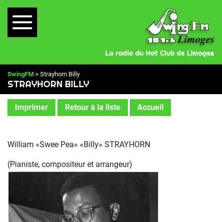
SwingFM
> Strayhorn Billy
STRAYHORN BILLY
Imprimer
Retour à la liste
Accueil
William «Swee Pea» «Billy» STRAYHORN
(Pianiste, compositeur et arrangeur)