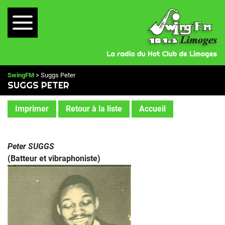
SwingFM
> Suggs Peter
SUGGS PETER
Imprimer
Retour à la liste
Accueil
Peter SUGGS
(Batteur et vibraphoniste)