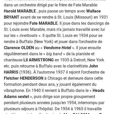
dans un orchestre dirigé par le frère de Fate Marable:
Harold MARABLE
, puis passe un temps avec
Wallace
BRYANT
avant de se rendre à St. Louis (Missouri) en 1931
pour rejoindre
Fate MARABLE
. Il joue dans les dancings de
St. Louis avec Marable, mais n’a jamais travaillé avec lui
sur les «
riverboats
». Il quitte St. Louis en 1934 pour se
rendre à Buffalo (New York) et jouer dans l’orchestre de
Clarence OLDEN
au «
Vendome Hotel
». Il joue ensuite
régulièrement dans le «
big band
» de la pianiste et
chanteuse
Lil ARMSTRONG
en 1935 à Detroit, New York
etc. puis retourne à Buffalo avec le clarinettiste
John
HARRIS
(1936). À l’automne 1937 il rejoint l’orchestre de
Fletcher HENDERSON
à Chicago et demeure dans cette
formation pendant deux ans, y jouant également du
vibraphone. En 1940 il revient à Buffalo dans le «
Heads
Adams sextet
», puis dirige son propre groupement
pendant plusieurs années jusqu’en 1954, interrompu par
plusieurs séjours à l’hôpital. De 1954 à 1965 il travaille