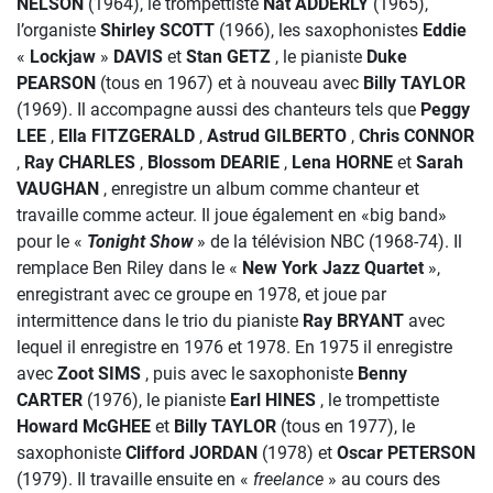
NELSON
(1964), le trompettiste
Nat ADDERLY
(1965),
l’organiste
Shirley SCOTT
(1966), les saxophonistes
Eddie
«
Lockjaw
»
DAVIS
et
Stan GETZ
, le pianiste
Duke
PEARSON
(tous en 1967) et à nouveau avec
Billy TAYLOR
(1969). Il accompagne aussi des chanteurs tels que
Peggy
LEE
,
Ella FITZGERALD
,
Astrud GILBERTO
,
Chris CONNOR
,
Ray CHARLES
,
Blossom DEARIE
,
Lena HORNE
et
Sarah
VAUGHAN
, enregistre un album comme chanteur et
travaille comme acteur. Il joue également en «big band»
pour le «
Tonight Show
» de la télévision NBC (1968-74). Il
remplace Ben Riley dans le «
New York Jazz Quartet
»,
enregistrant avec ce groupe en 1978, et joue par
intermittence dans le trio du pianiste
Ray BRYANT
avec
lequel il enregistre en 1976 et 1978. En 1975 il enregistre
avec
Zoot SIMS
, puis avec le saxophoniste
Benny
CARTER
(1976), le pianiste
Earl HINES
, le trompettiste
Howard McGHEE
et
Billy TAYLOR
(tous en 1977), le
saxophoniste
Clifford JORDAN
(1978) et
Oscar PETERSON
(1979). Il travaille ensuite en «
freelance
» au cours des