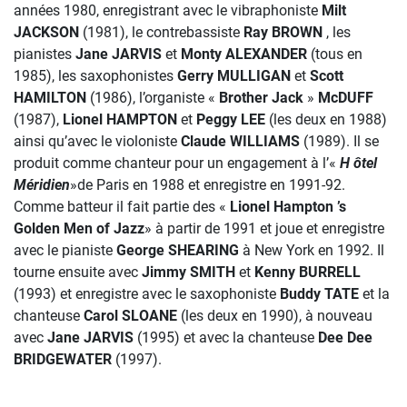
années 1980, enregistrant avec le vibraphoniste
Milt
JACKSON
(1981), le contrebassiste
Ray BROWN
, les
pianistes
Jane JARVIS
et
Monty ALEXANDER
(tous en
1985), les saxophonistes
Gerry MULLIGAN
et
Scott
HAMILTON
(1986), l’organiste «
Brother
Jack
»
McDUFF
(1987),
Lionel HAMPTON
et
Peggy LEE
(les deux en 1988)
ainsi qu’avec le violoniste
Claude WILLIAMS
(1989). Il se
produit comme chanteur pour un engagement à l’«
H ôtel
Méridien
»de Paris en 1988 et enregistre en 1991-92.
Comme batteur il fait partie des «
Lionel Hampton ’s
Golden Men of Jazz
» à partir de 1991 et joue et enregistre
avec le pianiste
George SHEARING
à New York en 1992. Il
tourne ensuite avec
Jimmy SMITH
et
Kenny BURRELL
(1993) et enregistre avec le saxophoniste
Buddy TATE
et la
chanteuse
Carol
SLOANE
(les deux en 1990), à nouveau
avec
Jane JARVIS
(1995) et avec la chanteuse
Dee Dee
BRIDGEWATER
(1997).