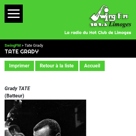
SwingFM
> Tate Grady
TATE GRADY
Imprimer
Retour à la liste
Accueil
Grady TATE
(Batteur)