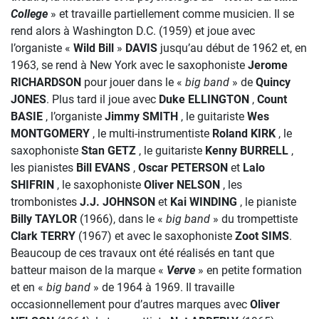
College
» et travaille partiellement comme musicien. Il se
rend alors à Washington D.C. (1959) et joue avec
l’organiste «
Wild Bill
»
DAVIS
jusqu’au début de 1962 et, en
1963, se rend à New York avec le saxophoniste
Jerome
RICHARDSON
pour jouer dans le «
big band
» de
Quincy
JONES
. Plus tard il joue avec
Duke ELLINGTON
,
Count
BASIE
, l’organiste
Jimmy SMITH
, le guitariste
Wes
MONTGOMERY
, le multi-instrumentiste
Roland
KIRK
, le
saxophoniste
Stan GETZ
, le guitariste
Kenny BURRELL
,
les pianistes
Bill EVANS
,
Oscar
PETERSON
et
Lalo
SHIFRIN
, le saxophoniste
Oliver NELSON
, les
trombonistes
J.J. JOHNSON
et
Kai WINDING
, le pianiste
Billy TAYLOR
(1966), dans le «
big band
» du trompettiste
Clark
TERRY
(1967) et avec le saxophoniste
Zoot SIMS
.
Beaucoup de ces travaux ont été réalisés en tant que
batteur maison de la marque «
Verve
» en petite formation
et en «
big band
» de 1964 à 1969. Il travaille
occasionnellement pour d’autres marques avec
Oliver