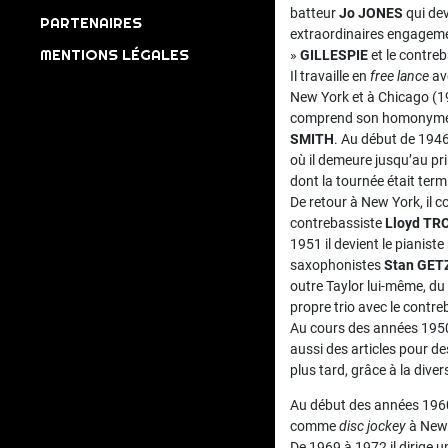
batteur
Jo JONES
qui dev
PARTENAIRES
extraordinaires engageme
MENTIONS LÉGALES
»
GILLESPIE
et le contre
Il travaille en
free lance
av
New York et à Chicago (1
comprend son homonyme 
SMITH
. Au début de 194
où il demeure jusqu’au p
dont la tournée était term
De retour à New York, il c
contrebassiste
Lloyd T
1951 il devient le pianist
saxophonistes
Stan GET
outre Taylor lui-même, d
propre trio avec le contre
Au cours des années 1950s
aussi des articles pour d
plus tard, grâce à la diver
Au début des années 1960
comme
disc jockey
à New 
De 1969 à 1972 il dirige 