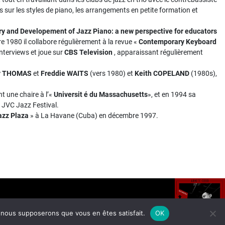
res sur les styles de piano, les arrangements en petite formation et
ry and Developement of Jazz Piano: a new perspective for
educators
1980 il collabore régulièrement à la revue «
Contemporary
Keyboard
nterviews et joue sur
CBS Television
, apparaissant régulièrement
y THOMAS
et
Freddie WAITS
(vers 1980) et
Keith COPELAND
(1980s),
t une chaire à l’«
Universit é du Massachusetts
», et en 1994 sa
 JVC Jazz Festival.
azz Plaza
» à La Havane (Cuba) en décembre 1997.
e, nous supposerons que vous en êtes satisfait.
OK