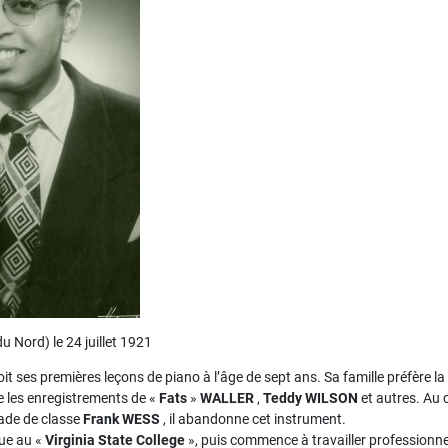
u Nord) le 24 juillet 1921
oit ses premières leçons de piano à l’âge de sept ans. Sa famille préfère l
pie les enregistrements de «
Fats
»
WALLER
,
Teddy WILSON
et autres. Au 
rade de classe
Frank WESS
, il abandonne cet instrument.
que au «
Virginia State College
», puis commence à travailler professionnel