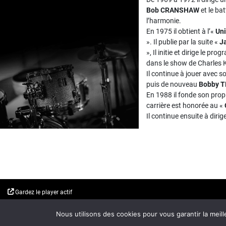
Bob CRANSHAW
et le ba
l’harmonie.
En 1975 il obtient à l’«
Uni
». Il publie par la suite «
J
», Il initie et dirige le pr
dans le show de Charles 
Il continue à jouer avec 
puis de nouveau
Bobby 
En 1988 il fonde son prop
carrière est honorée au «
Il continue ensuite à dirig
Gardez le player actif
On Air : ARNETT COBB
Nous utilisons des cookies pour vous garantir la meill
Chick she ain't nowhere