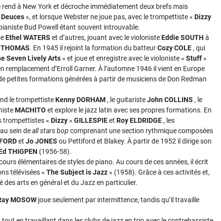
 se rend à New York et décroche immédiatement deux brefs mais
 Deuces
», et lorsque Webster ne joue pas, avec le trompettiste «
Dizzy
 pianiste Bud Powell étant souvent introuvable.
se
Ethel WATERS
et d’autres, jouant avec le violoniste
Eddie SOUTH
à
»
THOMAS
. En 1945 il rejoint la formation du batteur
Cozy COLE
, qui
he Seven
Lively Arts
» et joue et enregistre avec le violoniste «
Stuff
»
n remplacement d’Erroll Garner. À l’automne 1946 il vient en Europe
 de petites formations générées à partir de musiciens de Don Redman
d le trompettiste
Kenny DORHAM
, le guitariste
John COLLINS
, le
nniste
MACHITO
et explore le jazz latin avec ses propres formations. En
es trompettistes «
Dizzy
»
GILLESPIE
et
Roy ELDRIDGE
, les
 au sein de
all stars bop
comprenant une section rythmique composées
IFORD
et
Jo JONES
ou Pettiford et Blakey. À partir de 1952 il dirige son
Ed THIGPEN
(1956-58).
urs élémentaires de styles de piano. Au cours de ces années, il écrit
ons télévisées «
The Subject is Jazz
» (1958). Grâce à ces activités et,
té des arts en général et du Jazz en particulier.
Ray MOSOW
joue seulement par intermittence, tandis qu’il travaille
, tout en travaillant dans les clubs de jazz en trio avec le contrebassiste