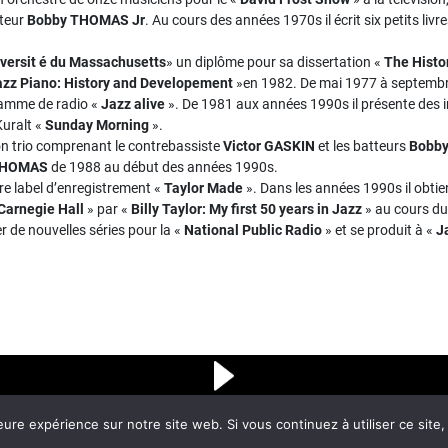
tteur
Bobby THOMAS Jr
. Au cours des années 1970s il écrit six petits liv
versit é du Massachusetts
» un diplôme pour sa dissertation «
The Histo
azz Piano: History and Developement
»en 1982. De mai 1977 à septembre 
ogramme de radio «
Jazz alive
». De 1981 aux années 1990s il présente des i
Kuralt «
Sunday Morning
».
son trio comprenant le contrebassiste
Victor GASKIN
et les batteurs
Bobb
THOMAS
de 1988 au début des années 1990s.
re label d’enregistrement «
Taylor Made
». Dans les années 1990s il obtien
Carnegie Hall
» par «
Billy Taylor: My first 50 years in Jazz
» au cours du
er de nouvelles séries pour la «
National Public
Radio
» et se produit à «
J
eure expérience sur notre site web. Si vous continuez à utiliser ce sit
Voir les titres précédents