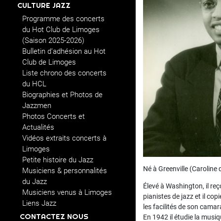
CULTURE JAZZ
Programme des concerts
du Hot Club de Limoges
(Saison 2025-2026)
Bulletin d’adhésion au Hot
Club de Limoges
Liste chrono des concerts
du HCL
Biographies et Photos de
Jazzmen
Photos Concerts et
Actualités
Vidéos extraits concerts à
Limoges
Petite histoire du Jazz
Né à Greenville (Caroline d
Musiciens & personnalités
du Jazz
Élevé à Washington, il reç
Musiciens venus à Limoges
pianistes de jazz et il co
Liens Jazz
les facilités de son cama
CONTACTEZ NOUS
En 1942 il étudie la musi