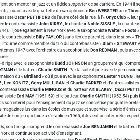
ient son mentor en jazz et un fidèle
supporter
de sa carrière. En 1944 il
nts, jouant avec le quartette du saxophoniste
Ben WEBSTER
au «
Three
bassiste
Oscar PETTIFORD
de l’autre côté de la rue, à l’«
Onyx Club
», leur
ec le contrebassiste
John KIRBY
, le chanteur
Noble
SISSLE
, la chanteu
944). Il joue également à New York avec le saxophoniste
Walter
«
Foots
le contrebassiste
Billy TAYLOR
(sans lien de parenté), dans le
show
«
T
6 il tourne comme membre du trio du contrebassiste «
Slam
»
STEWART
e
rintemps 1947 avec l’orchestre du saxophoniste
Don REDMAN
, puis avec
inée.
o-dirige avec le saxophoniste
Budd JOHNSON
un groupement qui compren
ROTMAN
et le batteur
Charlie SMITH
. Par la suite il joue avec le percussio
e maison du «
Birdland
» où il joue avec le saxophoniste
Lester YOUNG
, l
Z
,
Lee
KONITZ
,
Gerry MULLIGAN
et
Charlie PARKER
et d’autres solistes
u contrebassiste
Charlie MINGUS
et du batteur
Art BLAKEY
,
Oscar PETT
ba ssiste
Earl MAY
(1951-59) et le batteur
Charlie SMITH
(1952-54) puis
 son intérêt pour l’enseignement du jazz se concrétise par quatre brefs co
es magazines lus dans les écoles de musique et supervise la série d’émissi
sité de son jeu qui l’aide à s’établir en 1965, il devient un interprète respec
s, son trio qui comprend le contrebassiste
Joe BENJAMIN
et le batteur
York et continue son activité d’enseignant.
un orchestre de onze musiciens pour le «
David Frost
Show
» à la télévision