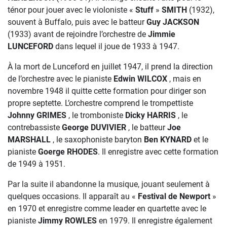
ténor pour jouer avec le violoniste «
Stuff
»
SMITH
(1932),
souvent à Buffalo, puis avec le batteur
Guy JACKSON
(1933) avant de rejoindre l’orchestre de
Jimmie
LUNCEFORD
dans lequel il joue de 1933 à 1947.
À la mort de Lunceford en juillet 1947, il prend la direction
de l’orchestre avec le pianiste
Edwin WILCOX
, mais en
novembre 1948 il quitte cette formation pour diriger son
propre septette. L’orchestre comprend le trompettiste
Johnny GRIMES
, le tromboniste
Dicky HARRIS
, le
contrebassiste
George DUVIVIER
, le batteur
Joe
MARSHALL
, le saxophoniste baryton
Ben KYNARD
et le
pianiste
Goerge RHODES
. Il enregistre avec cette formation
de 1949 à 1951.
Par la suite il abandonne la musique, jouant seulement à
quelques occasions. Il apparaît au «
Festival de Newport
»
en 1970 et enregistre comme leader en quartette avec le
pianiste
Jimmy ROWLES
en 1979. Il enregistre également