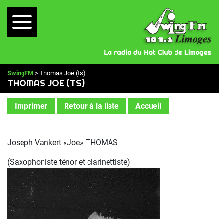
SwingFM
> Thomas Joe (ts)
THOMAS JOE (TS)
Imprimer
Retour à la liste
Accueil
Joseph Vankert «Joe» THOMAS
(Saxophoniste ténor et clarinettiste)