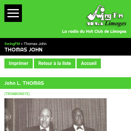
SwingFM
> Thomas John
THOMAS JOHN
Imprimer
Retour à la liste
Accueil
John L. THOMAS
(TROMBONISTE)