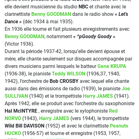
elle devient musicienne du studio
NBC
et chante avec le
clarinettiste
Benny GOODMAN
dans le radio show
« Let’s
Dance »
(déc 1934 à mai 1935).
En 1936 elle tourne et fait plusieurs enregistrements avec
Benny GOODMAN
, notamment
« ^pGoody Goody »
(Victor 1936).
Durant la période 1937-42, lorsqu’elle devient épouse et
mère, elle chante seulement sur disques accompagnée par
divers musiciens parmi lesquels le batteur
Gene KRUPA
(1936-38), le pianiste
Teddy WILSON
(1936,37, 1940,
1942), l’orchestre de
Bob CROSBY
avec lequel elle chante
aussi dans des émissions de radio (1939), le pianiste
Joe
SULLIVAN
(1940) et le trompettiste
Harry JAMES
(1941).
Après 1942, elle se produit avec l’orchestre du saxophoniste
Hal McINTYRE
, enregistre avec le xylophoniste
Red
NORVO
(1943),
Harry JAMES
(vers 1944), le trompettiste
Wild Bill DAVISON
(1952) et avec le clarinettiste
Peanuts
HUCKO
(1956-57) et tourne et enregistre (1953, 1957,