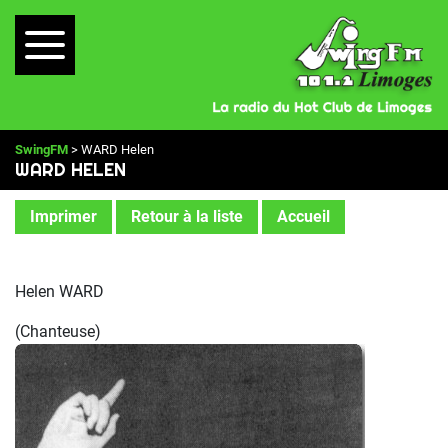
SwingFM
> WARD Helen
WARD HELEN
Imprimer
Retour à la liste
Accueil
Helen WARD
(Chanteuse)