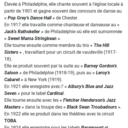
Élevée à Philadelphie, elle chante souvent à l’église locale à
partir de 1901 et gagne souvent des concours de danse au
« Pop Grey’s Dance Hall »
de Chester.
En 1917 elle travaille comme chanteuse et danseuse au
«
Jack’s Rathskeller »
de Philadelphie où elle est surnommée
« Sweet Mama Stringbean »
.
Elle tourne ensuite comme membre du trio
« The Hill
Sisters »
, travaillant pour un circuit de
vaudeville
(1917-
18).
Elle se produit souvent par la suite au
« Barney Gordon’s
Saloon »
de Philadelphie (1918-19), puis au
« Leroy’s
Cabaret »
à New York (1919).
En 1921 elle enregistre avec l’
« Albury’s Blue and Jazz
Seven »
pour le label
Cardinal
.
Elle tourne ensuite avec les
« Fletcher Henderson’s Jazz
Masters »
dans la troupe des
« Black Swan Troubadours »
.
En 1922 elle se produit dans les théâtres avec le circuit
TOBA
.
En 1924 elle enregistre pour les labels
Paramount
et