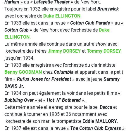
Harlem »
au
« Lafayette Theater »
de New York.
Toujours en 1932 elle enregistre pour le label
Brunswick
avec l’orchestre de
Duke ELLINGTON
.
En 1933 elle est dans la revue
« Cotton Club Parade »
au
«
Cotton Club »
de New York avec l’orchestre de
Duke
ELLINGTON
.
La même année elle continue dans un autre
show
avec
l’orchestre des frères
Jimmy DORSEY
et
Tommy DORSEY
jusqu’en 1934.
En 1933 elle enregistre avec l’orchestre du clarinettiste
Benny GOODMAN
chez
Columbia
et apparaît dans le petit
film
« Rufus Jones for President »
avec le jeune
Sammy
DAVIS Jr.
En 1934 on peut également la voir dans les petits films
«
Bubbling Over »
et
« Hot’ N’ Bothered »
.
Cette même année elle enregistre pour le label
Decca
et
continue à tourner en 1935 et 36 notamment avec
l’orchestre de son mari le trompettiste
Eddie MALLORY
.
En 1937 elle est dans la revue
« The Cotton Club Express »