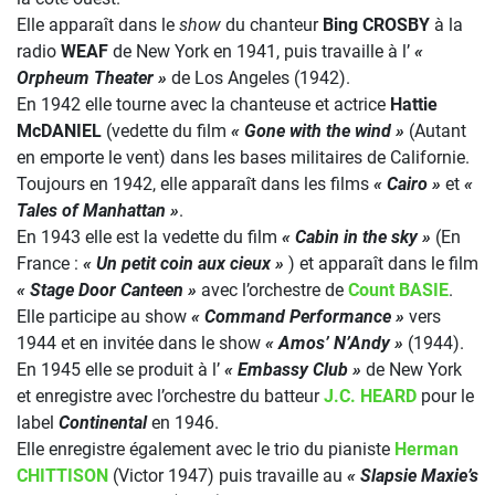
Elle apparaît dans le
show
du chanteur
Bing CROSBY
à la
radio
WEAF
de New York en 1941, puis travaille à l’
«
Orpheum Theater »
de Los Angeles (1942).
En 1942 elle tourne avec la chanteuse et actrice
Hattie
McDANIEL
(vedette du film
« Gone with the wind »
(Autant
en emporte le vent) dans les bases militaires de Californie.
Toujours en 1942, elle apparaît dans les films
« Cairo »
et
«
Tales of Manhattan »
.
En 1943 elle est la vedette du film
« Cabin in the sky »
(En
France :
« Un petit coin aux cieux »
) et apparaît dans le film
« Stage Door Canteen »
avec l’orchestre de
Count BASIE
.
Elle participe au show
« Command Performance »
vers
1944 et en invitée dans le show
« Amos’ N’Andy »
(1944).
En 1945 elle se produit à l’
« Embassy Club »
de New York
et enregistre avec l’orchestre du batteur
J.C. HEARD
pour le
label
Continental
en 1946.
Elle enregistre également avec le trio du pianiste
Herman
CHITTISON
(Victor 1947) puis travaille au
« Slapsie Maxie’s