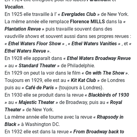
Vocalion
.
En 1925 elle travaille à l’
« Everglades Club »
de New York.
La même année elle remplace
Florence MILLS
dans la
«
Plantation Revue »
puis travaille souvent dans des
vaudville shows
et souvent aussi dans ses propres revues :
« Ethel Waters Floor Show »
,
« Ethel Waters Vanities »
, et
«
Ethel Waters Revue »
.
En 1928 elle apparaît dans
« Ethel Waters Broadway Revue
»
au
« Standard Theater »
de Philadelphie.
En 1929 on peut la voir dans le film
« On with The Show »
.
Toujours en 1929, elle est au
« Kit Kat Club »
de Londres
puis au
« Café de Paris »
(toujours à Londres).
En 1930 elle se produit dans la revue
« Blackbirds of 1930
»
au
« Majestic Theater »
de Broadway, puis au
« Royal
Theater »
de New York.
La même année elle tourne avec la revue
« Rhapsody in
Black »
à Washington DC.
En 1932 elle est dans la revue
« From Broadway back to