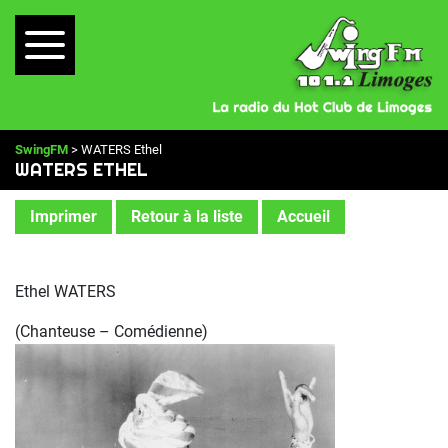
SwingFM
> WATERS Ethel
WATERS ETHEL
Imprimer
Retour à la liste
Accueil
Ethel WATERS
(Chanteuse – Comédienne)