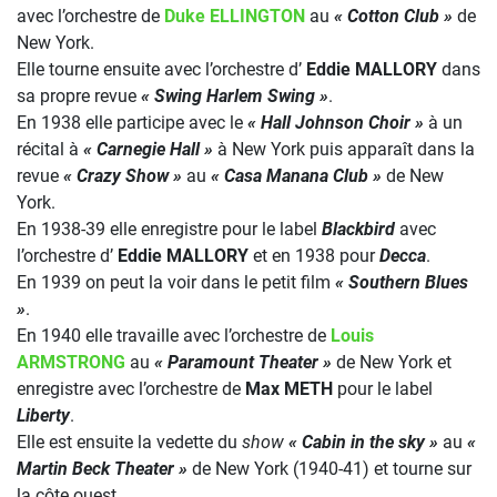
avec l’orchestre de
Duke ELLINGTON
au
« Cotton Club »
de
New York.
Elle tourne ensuite avec l’orchestre d’
Eddie MALLORY
dans
sa propre revue
« Swing Harlem Swing »
.
En 1938 elle participe avec le
« Hall Johnson Choir »
à un
récital à
« Carnegie Hall »
à New York puis apparaît dans la
revue
« Crazy Show »
au
« Casa Manana Club »
de New
York.
En 1938-39 elle enregistre pour le label
Blackbird
avec
l’orchestre d’
Eddie MALLORY
et en 1938 pour
Decca
.
En 1939 on peut la voir dans le petit film
« Southern Blues
»
.
En 1940 elle travaille avec l’orchestre de
Louis
ARMSTRONG
au
« Paramount Theater »
de New York et
enregistre avec l’orchestre de
Max METH
pour le label
Liberty
.
Elle est ensuite la vedette du
show
« Cabin in the sky »
au
«
Martin Beck Theater »
de New York (1940-41) et tourne sur
la côte ouest.