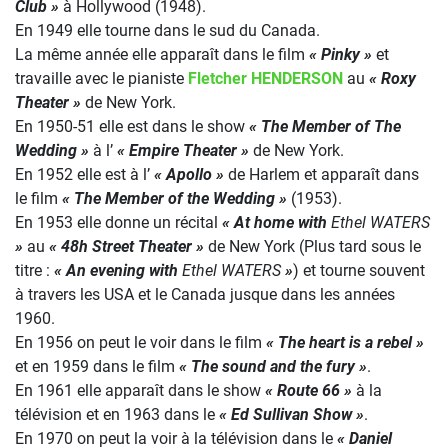
Club »
à Hollywood (1948).
En 1949 elle tourne dans le sud du Canada.
La même année elle apparaît dans le film
« Pinky »
et
travaille avec le pianiste
Fletcher HENDERSON
au
« Roxy
Theater »
de New York.
En 1950-51 elle est dans le show
« The Member of The
Wedding »
à l’
« Empire Theater »
de New York.
En 1952 elle est à l’
« Apollo »
de Harlem et apparaît dans
le film
« The Member of the Wedding »
(1953).
En 1953 elle donne un récital
« At home with
Ethel WATERS
»
au
« 48h Street Theater »
de New York (Plus tard sous le
titre :
« An evening with
Ethel WATERS
»
) et tourne souvent
à travers les USA et le Canada jusque dans les années
1960.
En 1956 on peut le voir dans le film
« The heart is a rebel »
et en 1959 dans le film
« The sound and the fury »
.
En 1961 elle apparaît dans le show
« Route 66 »
à la
télévision et en 1963 dans le
« Ed Sullivan Show »
.
En 1970 on peut la voir à la télévision dans le
« Daniel