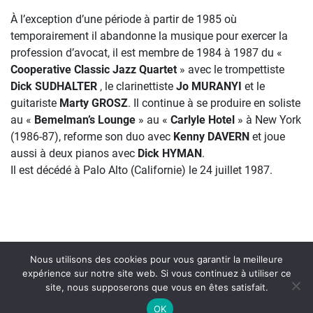
À l’exception d’une période à partir de 1985 où
temporairement il abandonne la musique pour exercer la
profession d’avocat, il est membre de 1984 à 1987 du «
Cooperative Classic Jazz Quartet
» avec le trompettiste
Dick SUDHALTER
, le clarinettiste
Jo MURANYI
et le
guitariste
Marty GROSZ
. Il continue à se produire en soliste
au «
Bemelman’s Lounge
» au «
Carlyle Hotel
» à New York
(1986-87), reforme son duo avec
Kenny DAVERN
et joue
aussi à deux pianos avec
Dick HYMAN
.
Il est décédé à Palo Alto (Californie) le 24 juillet 1987.
Nous utilisons des cookies pour vous garantir la meilleure
expérience sur notre site web. Si vous continuez à utiliser ce
site, nous supposerons que vous en êtes satisfait.
On Air : TUXEDO BIG BAND
OK
I'm nuts about screwy music