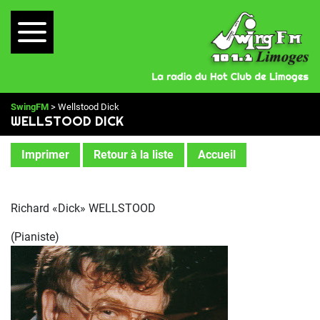
SwingFM
> Wellstood Dick
WELLSTOOD DICK
Imprimer
Retour à la liste
Accueil
Richard «Dick» WELLSTOOD
(Pianiste)