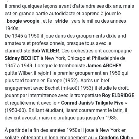
Il prend quelques leçons avant d’atteindre ses dix ans, mais
est en grande partie autodidacte et apprend à jouer le
_boogie woogie
_ et le
_stride
_ vers le milieu des années
1940s.
De 1945 à 1950 il joue dans des groupements dixieland
amateurs et professionnels, presque tous avec le
clarinettiste
Bob WILBER
. Ces orchestres ont accompagné
Sidney BECHET
à New York, Chicago et Philadelphie de
1947 à 1949. Lorsque le tromboniste
James ARCHEY
quitte Wilber, il rejoint le premier groupement en 1950 qui
plus tard tourne en Europe (1952). Après un bref
engagement avec Bechet (mi-août 1953) il étudie le droit,
jouant par intermittence avec le trompettiste
Roy ELDRIDGE
et régulièrement avec le «
Conrad Janis’s Tailgate Five
»
(1953-60). Brillant étudiant, lisant couramment le latin, il
devient avocat, mais ne pratique pas jusqu’en 1985.
À partir de la fin des années 1950s il joue à New York en
soliste, obtenant un long engagement au «
Condon’s Club
»