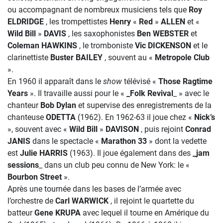
ou accompagnant de nombreux musiciens tels que
Roy
ELDRIDGE
, les trompettistes
Henry
«
Red
»
ALLEN
et «
Wild Bill
»
DAVIS
, les saxophonistes
Ben WEBSTER
et
Coleman HAWKINS
, le tromboniste
Vic DICKENSON
et le
clarinettiste
Buster BAILEY
, souvent au «
Metropole Club
».
En 1960 il apparaît dans le
show
télévisé «
Those Ragtime
Years
». Il travaille aussi pour le «
_Folk Revival
_ » avec le
chanteur
Bob Dylan
et supervise des enregistrements de la
chanteuse
ODETTA
(1962). En 1962-63 il joue chez «
Nick’s
», souvent avec «
Wild Bill
»
DAVISON
, puis rejoint
Conrad
JANIS
dans le spectacle «
Marathon 33
» dont la vedette
est
Julie HARRIS
(1963). Il joue également dans des
_jam
sessions
_ dans un club peu connu de New York: le «
Bourbon Street
».
Après une tournée dans les bases de l’armée avec
l’orchestre de
Carl WARWICK
, il rejoint le quartette du
batteur
Gene KRUPA
avec lequel il tourne en Amérique du