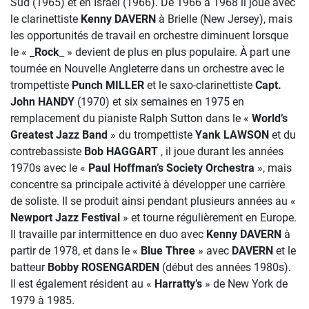
Sud (1965) et en Israel (1966). De 1966 à 1968 il joue avec
le clarinettiste
Kenny DAVERN
à Brielle (New Jersey), mais
les opportunités de travail en orchestre diminuent lorsque
le «
_Rock
_ » devient de plus en plus populaire. À part une
tournée en Nouvelle Angleterre dans un orchestre avec le
trompettiste
Punch MILLER
et le saxo-clarinettiste
Capt.
John HANDY
(1970) et six semaines en 1975 en
remplacement du pianiste Ralph Sutton dans le «
World’s
Greatest Jazz Band
» du trompettiste
Yank LAWSON
et du
contrebassiste
Bob HAGGART
, il joue durant les années
1970s avec le «
Paul Hoffman’s Society Orchestra
», mais
concentre sa principale activité à développer une carrière
de soliste. Il se produit ainsi pendant plusieurs années au «
Newport Jazz Festival
» et tourne régulièrement en Europe.
Il travaille par intermittence en duo avec
Kenny DAVERN
à
partir de 1978, et dans le «
Blue Three
» avec
DAVERN
et le
batteur
Bobby ROSENGARDEN
(début des années 1980s).
Il est également résident au «
Harratty’s
» de New York de
1979 à 1985.