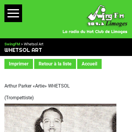
SwingFM
> Whetsol Art
WHETSOL ART
Imprimer
Retour à la liste
Accueil
Arthur Parker «Artie» WHETSOL
(Trompettiste)