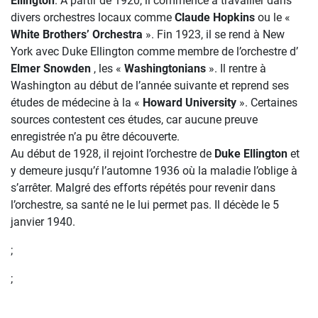
Ellington
. À partir de 1920, il commence à travailler dans
divers orchestres locaux comme
Claude Hopkins
ou le «
White Brothers’ Orchestra
». Fin 1923, il se rend à New
York avec Duke Ellington comme membre de l’orchestre d’
Elmer Snowden
, les «
Washingtonians
». Il rentre à
Washington au début de l’année suivante et reprend ses
études de médecine à la «
Howard University
». Certaines
sources contestent ces études, car aucune preuve
enregistrée n’a pu être découverte.
Au début de 1928, il rejoint l’orchestre de
Duke Ellington
et
y demeure jusqu’ŕ l’automne 1936 où la maladie l’oblige à
s’arrêter. Malgré des efforts répétés pour revenir dans
l’orchestre, sa santé ne le lui permet pas. Il décède le 5
janvier 1940.
;
;