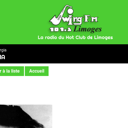
rgia
IA
 à la liste
Accueil