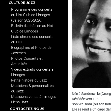
CULTURE JAZZ
Programme des concerts
du Hot Club de Limoges
(Saison 2025-2026)
Bulletin d’adhésion au Hot
Club de Limoges
Liste chrono des concerts
du HCL
Biographies et Photos de
Jazzmen
Photos Concerts et
Actualités
Vidéos extraits concerts à
Limoges
Petite histoire du Jazz
Musiciens & personnalités
du Jazz
Née à Sandersville (Georg
Musiciens venus à Limoges
Décédée vers 1980
Liens Jazz
Son vrai nom (ou son nom
CONTACTEZ NOUS
Elle se rend à Chicago dan