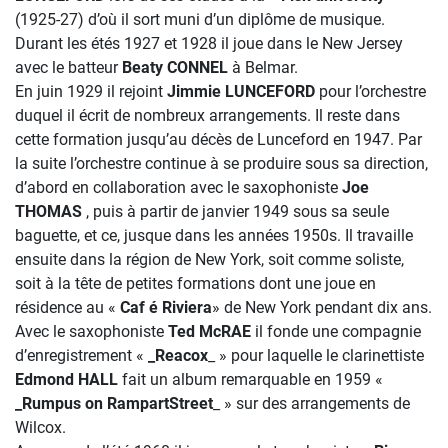
(1925-27) d’où il sort muni d’un diplôme de musique.
Durant les étés 1927 et 1928 il joue dans le New Jersey
avec le batteur
Beaty CONNEL
à Belmar.
En juin 1929 il rejoint
Jimmie LUNCEFORD
pour l’orchestre
duquel il écrit de nombreux arrangements. Il reste dans
cette formation jusqu’au décès de Lunceford en 1947. Par
la suite l’orchestre continue à se produire sous sa direction,
d’abord en collaboration avec le saxophoniste
Joe
THOMAS
, puis à partir de janvier 1949 sous sa seule
baguette, et ce, jusque dans les années 1950s. Il travaille
ensuite dans la région de New York, soit comme soliste,
soit à la tête de petites formations dont une joue en
résidence au «
Caf é Riviera
» de New York pendant dix ans.
Avec le saxophoniste
Ted McRAE
il fonde une compagnie
d’enregistrement «
_Reacox
_ » pour laquelle le clarinettiste
Edmond HALL
fait un album remarquable en 1959 «
_Rumpus on RampartStreet
_ » sur des arrangements de
Wilcox.