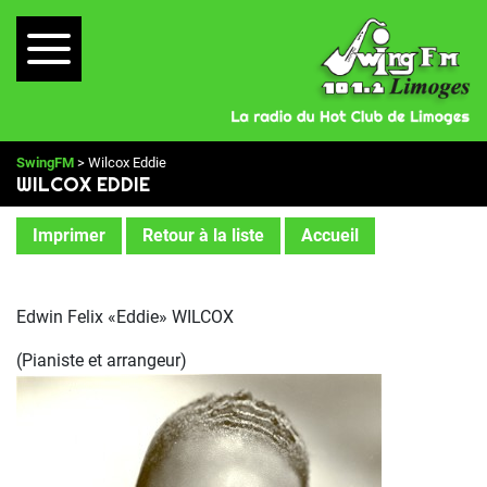
SwingFM
> Wilcox Eddie
WILCOX EDDIE
Imprimer
Retour à la liste
Accueil
Edwin Felix «Eddie» WILCOX
(Pianiste et arrangeur)