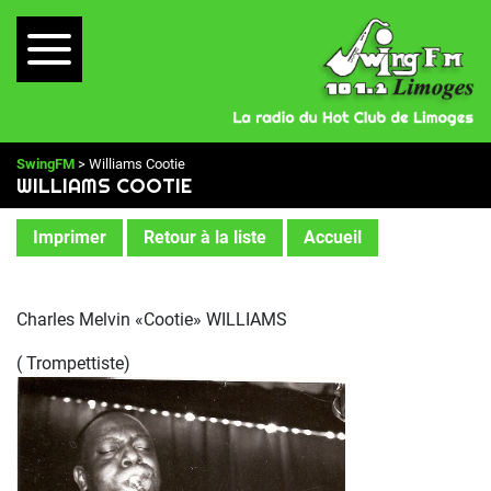
SwingFM
> Williams Cootie
WILLIAMS COOTIE
Imprimer
Retour à la liste
Accueil
Charles Melvin «Cootie» WILLIAMS
( Trompettiste)