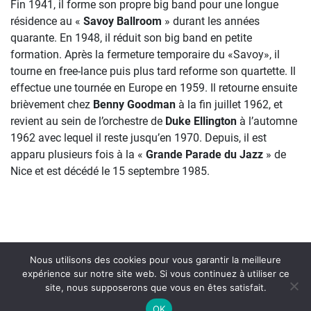
Fin 1941, il forme son propre big band pour une longue
résidence au «
Savoy Ballroom
» durant les années
quarante. En 1948, il réduit son big band en petite
formation. Après la fermeture temporaire du «Savoy», il
tourne en free-lance puis plus tard reforme son quartette. Il
effectue une tournée en Europe en 1959. Il retourne ensuite
brièvement chez
Benny Goodman
à la fin juillet 1962, et
revient au sein de l’orchestre de
Duke Ellington
à l’automne
1962 avec lequel il reste jusqu’en 1970. Depuis, il est
apparu plusieurs fois à la «
Grande Parade du Jazz
» de
Nice et est décédé le 15 septembre 1985.
Nous utilisons des cookies pour vous garantir la meilleure
expérience sur notre site web. Si vous continuez à utiliser ce
site, nous supposerons que vous en êtes satisfait.
On Air : ARNETT COBB
OK