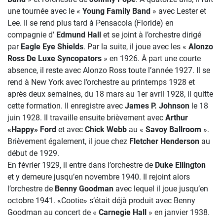
une tournée avec le «
Young Family Band
» avec Lester et
Lee. Il se rend plus tard à Pensacola (Floride) en
compagnie d’
Edmund Hall
et se joint à l’orchestre dirigé
par
Eagle Eye Shields
. Par la suite, il joue avec les «
Alonzo
Ross De Luxe Syncopators
» en 1926. À part une courte
absence, il reste avec Alonzo Ross toute l’année 1927. Il se
rend à New York avec l’orchestre au printemps 1928 et
après deux semaines, du 18 mars au 1er avril 1928, il quitte
cette formation. Il enregistre avec
James P. Johnson
le 18
juin 1928. Il travaille ensuite brièvement avec
Arthur
«Happy» Ford
et avec
Chick Webb
au «
Savoy Ballroom
».
Brièvement également, il joue chez
Fletcher Henderson
au
début de 1929.
En février 1929, il entre dans l’orchestre de
Duke Ellington
et y demeure jusqu’en novembre 1940. Il rejoint alors
l’orchestre de
Benny Goodman
avec lequel il joue jusqu’en
octobre 1941. «Cootie» s’était déjà produit avec Benny
Goodman au concert de «
Carnegie Hall
» en janvier 1938.