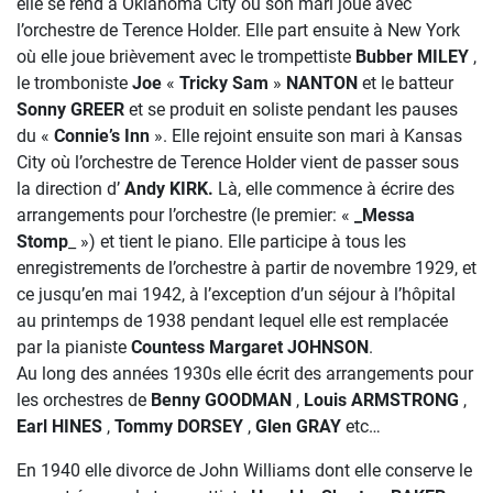
elle se rend à Oklahoma City où son mari joue avec
l’orchestre de Terence Holder. Elle part ensuite à New York
où elle joue brièvement avec le trompettiste
Bubber MILEY
,
le tromboniste
Joe
«
Tricky
Sam
»
NANTON
et le batteur
Sonny GREER
et se produit en soliste pendant les pauses
du «
Connie’s Inn
». Elle rejoint ensuite son mari à Kansas
City où l’orchestre de Terence Holder vient de passer sous
la direction d’
Andy KIRK.
Là, elle commence à écrire des
arrangements pour l’orchestre (le premier: «
_Messa
Stomp
_ ») et tient le piano. Elle participe à tous les
enregistrements de l’orchestre à partir de novembre 1929, et
ce jusqu’en mai 1942, à l’exception d’un séjour à l’hôpital
au printemps de 1938 pendant lequel elle est remplacée
par la pianiste
Countess Margaret JOHNSON
.
Au long des années 1930s elle écrit des arrangements pour
les orchestres de
Benny GOODMAN
,
Louis ARMSTRONG
,
Earl HINES
,
Tommy DORSEY
,
Glen GRAY
etc…
En 1940 elle divorce de John Williams dont elle conserve le