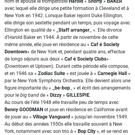
nom et épouse le trompettiste
Harold
«
Shorty
»
BAKER
avec lequel elle dirige une petite formation à Cleveland et à
New York en 1942. Lorsque Baker rejoint Duke Ellington,
elle dirige son sextette pendant un temps, puis voyage avec
Ellington en qualité de «
_Staff arranger
_ ». Elle divorce
d’Harold Baker en 1944. À partir de novembre de cette
même année, elle joue en résidence au «
Caf é Society
Downtown
» de New York et, pendant quatre ans, effectue
de longs séjours aux deux «
Caf é Society Clubs
»
(Downtown et Uptown). Durant cette période elle compose,
et en 1946 sa «
Zodiac Suite
» est jouée à «
Carnegie Hall
»
par le New York Symphony Orchestra. Elle devient alors une
figure importante du «
_be-bop
_ » et écrit des arrangements
pour le
big band
de «
Dizzy
»
GILLESPIE
.
Au cours de l’été 1948 elle travaille peu de temps avec
Benny GOODMAN
et joue en résidence en Californie avant
de jouer au «
Village Vanguard
» jusqu’en novembre 1949.
Au début des années 1950s elle travaille souvent à New
York, notamment avec son trio à «
Bop City
», et se rend en