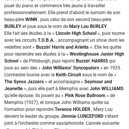
jouer du piano et commence très jeune à travailler
professionnellement. Elle prend d’abord le surnom de son
beau-père
WINN
, puis celui de son second beau-père
BURLEY
et joue sous le nom de
Mary Lou BURLEY
.
Elle fait ses études à la «
Lincoln High School
», puis tourne
avec les circuits
T.O.B.A.
, accompagnant un
show
dont les
vedettes sont «
Buzzin’ Harris and Arletta
». Elle les quitte
pour reprendre ses études à la «
Westinghouse Junior High
School
» de Pittsburgh, puis rejoint
Buzzin’ HARRIS
qui
joue au sein des «
John Williams’ Syncopators
» en 1925.
L’orchestre tourne avec le
Keith Circuit
sous le nom de «
The Synco Jazzers
» et accompagne «
Seymour and
Jeanette
», puis elle part à Memphis avec
John WILLIAMS
qu’elle épouse. Ils jouent au «
Pink Rose Ballroom
» de
Memphis (1927), et lorsque John Williams quitte sa
formation pour rejoindre
Terence HOLDER
, Mary Lou
devient le leader du groupe,
Jimmie LUNCEFORD
s’étant
joint à l’orchestre comme saxophoniste. L’année suivante