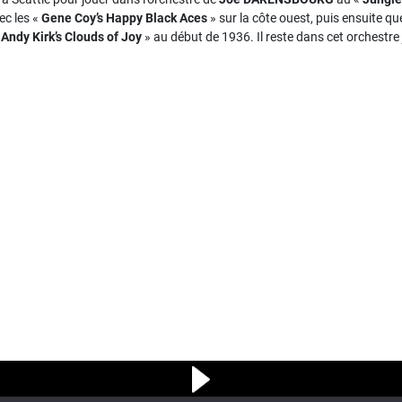
ec les «
Gene Coy’s Happy Black Aces
» sur la côte ouest, puis ensuite q
«
Andy Kirk’s Clouds of Joy
» au début de 1936. Il reste dans cet orchestr