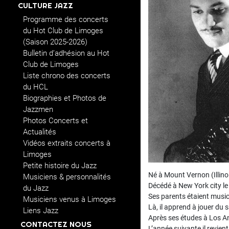
CULTURE JAZZ
Programme des concerts
du Hot Club de Limoges
(Saison 2025-2026)
Bulletin d’adhésion au Hot
Club de Limoges
Liste chrono des concerts
du HCL
Biographies et Photos de
Jazzmen
Photos Concerts et
Actualités
Vidéos extraits concerts à
Limoges
Petite histoire du Jazz
Né à Mount Vernon (Illin
Musiciens & personnalités
Décédé à New York city 
du Jazz
Ses parents étaient musici
Musiciens venus à Limoges
Là, il apprend à jouer du 
Liens Jazz
Après ses études à Los An
CONTACTEZ NOUS
L’année suivante il revien