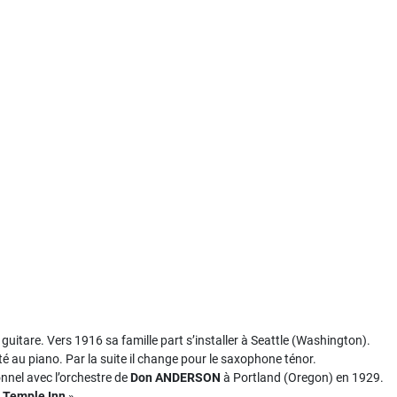
 guitare. Vers 1916 sa famille part s’installer à Seattle (Washington).
é au piano. Par la suite il change pour le saxophone ténor.
onnel avec l’orchestre de
Don ANDERSON
à Portland (Oregon) en 1929.
 Temple Inn
».