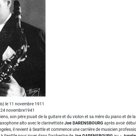
ois) le 11 novembre 1911
le 24 novembre1941
ens, son père jouait de la guitare et du violon et sa mère du piano et de la
saxophone alto avec le clarinettiste
Joe DARENSBOURG
après avoir début
geles, il revient à Seattle et commence une carrière de musicien professi
t à Seattle pour jouer dans l’orchestre de
Joe DARENSBOURG
au «
Jungle